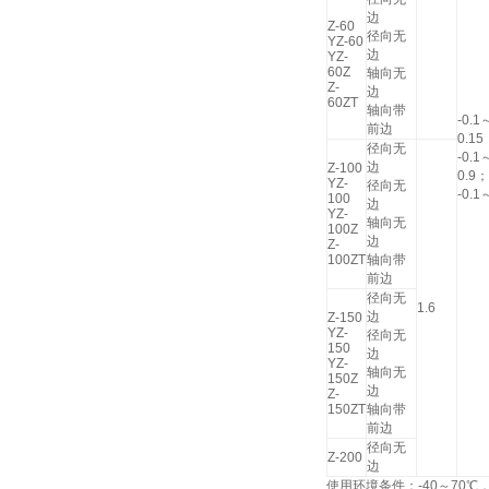
边
Z-60
径向无
YZ-60
边
YZ-
60Z
轴向无
Z-
边
60ZT
轴向带
-0.1
前边
0.15
径向无
-0.1
边
Z-100
0.9；
YZ-
径向无
-0.1
100
边
YZ-
轴向无
100Z
边
Z-
100ZT
轴向带
前边
径向无
1.6
边
Z-150
YZ-
径向无
150
边
YZ-
轴向无
150Z
边
Z-
150ZT
轴向带
前边
径向无
Z-200
边
使用环境条件：-40～70℃