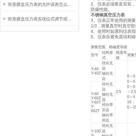
2
矩形膜盒压力表的允许误差怎么算呢？
、仪表必须垂直安装，
防爆性能。
不锈钢真空压力表
矩形膜盒压力表实现位式调节或超限报警作用
3
、仪表正常使用的测量
1/3
，测量真空时真空部
4
、使用时如遇到仪表指
5
、仪表应避免震动和
碰
测量范围、精确度等级
结构形
精度等
型号
测量
式
级
径向无
边
Y-40
Y-40Z
轴向无
0～0
边
0～0
径向无
0～0
边
2.5
～2.
Y-60
轴向无
0～4
Y-60Z
边
16；
Y-60T
径向带
Y-
0～2
后边
60ZT
轴向带
前边
径向无
边
Y-100
Y-