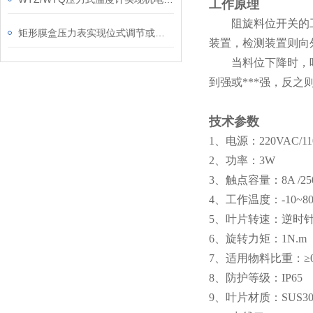
工作原理
阻旋料位开关的
矩形膜盒压力表实现位式调节或超限报警作用
装置，检测装置则向
当料位下降时，
到强或***强，反之
技术参数
1
、电源：220VAC/110
2
、功率：3W
3
、触点容量：8A /250
4
、工作温度：-10~8
5
、叶片转速：逆时针1
6
、旋转力矩：1N.m
7
、适用物料比重：≥0.4
8
、防护等级：IP65
9
、叶片材质：SUS30