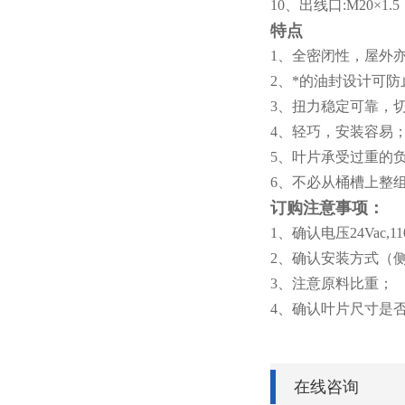
10
、出线口:M20×1.5
特点
1
、全密闭性，屋外
2
、*的油封设计可防
3
、扭力稳定可靠，
4
、轻巧，安装容易
5
、叶片承受过重的
6
、不必从桶槽上整
订购注意事项：
1
、确认电压24Vac,110V
2
、确认安装方式（
3
、注意原料比重；
4
、确认叶片尺寸是
在线咨询