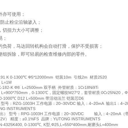
外亦可使用；
可防止粉尘沿轴渗入；
，切扭力大小可调整；
易；
的负荷，马达回转机构会自动打滑，保护不受损害；
整组拆除，即可轻易的检查维修内部的零件。
191 K 0-1300℃ Φ5*12000mm 铠装10m 引线2m 材质2520
 L=1M
-182-K Φ8 L=2500mm 双手柄 外管材质：1Cr18Ni9Ti
，L=900*750mm，0-1300℃，固定螺纹M27*2，套管材质:0Cr25Ni20，
K 0-1000℃ D12 L=500mm 带活动法兰 铠装芯D6
型号：RZG-1003H 工作电源：20~30VDC 输入：4~20mA 输出1：4~
NG INSTRUMENTS
出）
型号：RPG-1003H 工作电源：20~30VDC 输入：4~20mA（带
2V） 精度：±0.1%FS 品牌：YUTONG INSTRUMENTS
-4325K400, 0-1300℃, K型,Φ25,L=550*400mm,耐磨头L=400mm