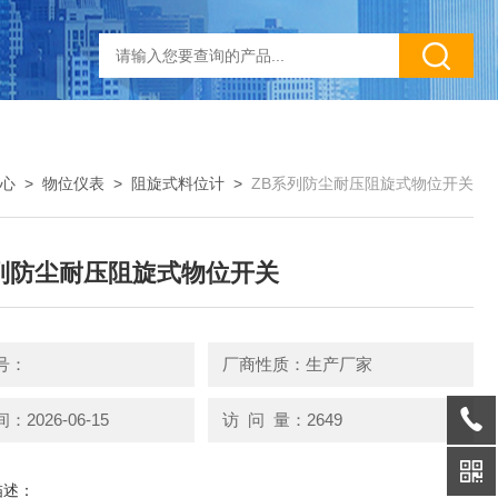
心
>
物位仪表
>
阻旋式料位计
>
ZB系列防尘耐压阻旋式物位开关
列防尘耐压阻旋式物位开关
号：
厂商性质：生产厂家
2026-06-15
访 问 量：2649
描述：