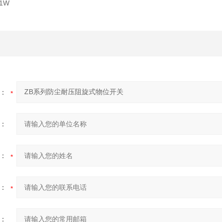
01W
：
：
：
：
：