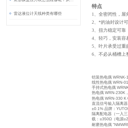
特点
雷达液位计天线种类有哪些
1
、全密闭性，屋
2
、*的油封设计
3
、扭力稳定可靠
4
、轻巧，安装容
5
、叶片承受过重
6
、不必从桶槽上
铠装热电偶
WRNK-
线性热电偶
WRN-01
手持式热电偶
WRNK
热电偶
WRN-230K
热电偶
WRN-330 
直流信号输入隔离器
±0.1% 品牌：YUTO
隔离配电器（一入三
载：≤350Ω（电源≥2
耐磨热电偶
"NMWRN