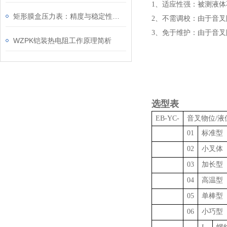
1、适应性强：被测液
矩形膜盒压力表：精度与稳定性的融合
2、不需调校：由于音
3、免于维护：由于音叉
WZPK铠装热电阻工作原理简析
选型表
EB-YC-
音叉物位/液
01
标准型
02
小叉体
03
加长型
04
高温型
05
单棒型
06
小巧型