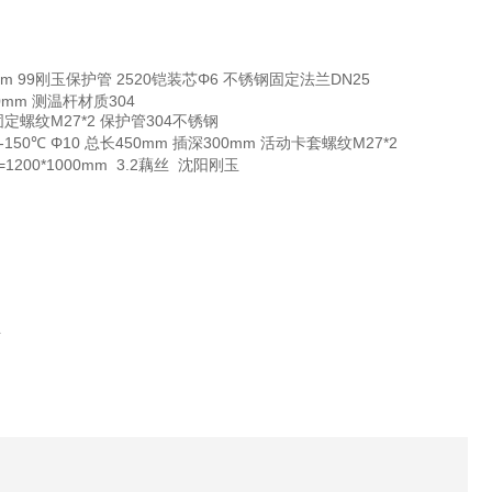
*100mm 99刚玉保护管 2520铠装芯Φ6 不锈钢固定法兰DN25
350mm 测温杆材质304
mm 固定螺纹M27*2 保护管304不锈钢
0-150℃ Φ10 总长450mm 插深300mm 活动卡套螺纹M27*2
 L=1200*1000mm 3.2藕丝 沈阳刚玉
兰