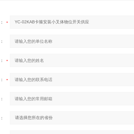
：
：
：
：
：
：