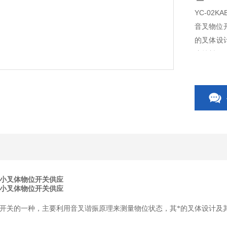
YC-02
音叉物位
的叉体设
止挂料。
音叉式物
体物料料
建材、化
安装小叉体物位开关供应
安装小叉体物位开关供应
开关的一种，主要利用音叉谐振原理来测量物位状态，其*的叉体设计及其