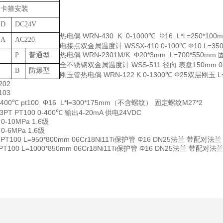
卡箍安装
D
DC24V
热电偶
WRN-430 K 0-1000℃ Φ16 L*l =250
A
AC220
电接点双金属温度计
WSSX-410 0-100℃ Φ10 L=
热电偶
WRN-2301M/K Φ20*3mm L=700*550
P
普通型
全不锈钢双金属温度计
WSS-511 径向 表盘150mm 
B
防爆型
刚玉管热电偶
WRN-122 K 0-1300℃ Φ25双层刚玉
202
103
0-400℃ pt100 Φ16 L*l=300*175mm（不含螺纹） 固定螺纹M27*2
3PT PT100 0-400℃ 输出4-20mA 供电24VDC
 0-10MPa 1.6级
 0-6MPa 1.6级
 PT100 L=950*800mm 06Cr18Ni11Ti保护管 Φ16 DN25法兰 带配对法兰
 PT100 L=1000*850mm 06Cr18Ni11Ti保护管 Φ16 DN25法兰 带配对法