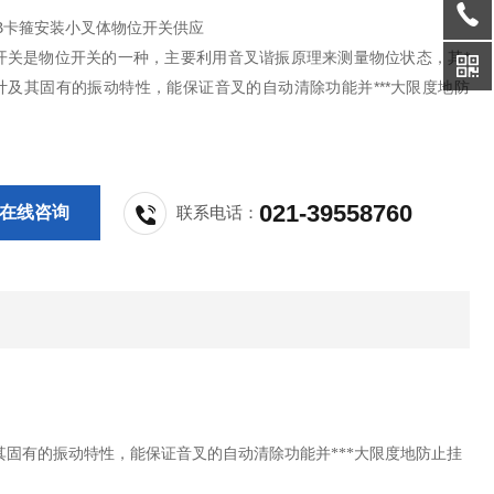
KAB卡箍安装小叉体物位开关供应
开关是物位开关的一种，主要利用音叉谐振原理来测量物位状态，其*
计及其固有的振动特性，能保证音叉的自动清除功能并***大限度地防
位开关振幅可调，便于测量不同状态和密度的物料，适用于各种料仓固
位以及各种容器内液位的定点检测报警或控制。主要广泛应用于冶金、
021-39558760
在线咨询
联系电话：
工、轻工、粮食等行业中物位的过程控制。
固有的振动特性，能保证音叉的自动清除功能并***大限度地防止挂