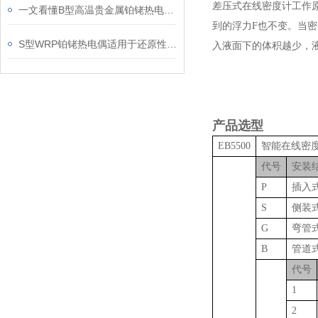
差压式在线密度计工作原
一文看懂B型高温贵金属铂铑热电偶的保养方法
到的浮力F也不变。当密
S型WRP铂铑热电偶适用于还原性或中性介质
入液面下的体积越少，
产品选型
EB5500
智能在线密
代号
安装
P
插入
S
侧装
G
弯管
B
管道
代号
1
2