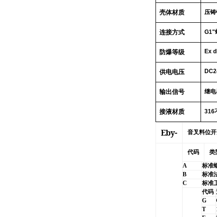
壳体材质
压铸
连接方式
G1"
Ex d
防爆等级
DC2
供电电压
输出信号
继电
接液材质
316
Eby-
音叉料位开
代码
类
A
标准
B
标准
C
标准
代码
G
T