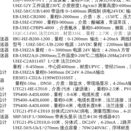
Eby-7000X-T-FT
，介质尿素，量程
0-5
米，分体式
10
米线，
AC
UHZ-52Y
工作温度
230
℃ 介质密度
1.0g/cm3
测量高度
0-600m
UHZ-58/C/UB/1400
带远传
0~1400mm
两线制 供电
24VDC
输
EB-UHZ-CB2000
，量程
0-2000mm
，介质：水，≤
150
℃，压
EB-UHZ-CF900
，量程
0-900mm
，介质：酸碱液，常温常压，
EB-UHZ-CFBPS-4800
，介质氨水，量程
0-4800mm
，侧装，
UQC-C14WL
法兰
DN20
，材质
316L
，量程：
2.7
米，介质：
送器
IBU-HZ-B200-1200
，量程：
0-1200mm
输出：
4-20mA
两线
送器
型号：
UHZ-58/C-UB-2200
电源：
24VDC
量程：
2200mm
输
送器
EB-UHZ2A
量程：
0
～
3000mm
电源
24V
输出：
4-20mA
方管
送器
EB-UHZ2A;0-2800mm;
工作温度
0-200
℃
;
二线制
4-20Ma(24VD
UHZ-C2A0114S7
L=2
米 法兰
DN20
量程：
0-450mm
，中心距
400mm
，材质
UPVC
，管径
25mm
，
位计
EB-UHZ2A
量程
0-3400mm DC24V 4-20mA
输出
EB3051-CD2A-1199WD316SST
，
器
量程
0-10m
，
DN50
，介质：除盐水，带现场显示，
4-20mA
计
UTG21-HE-LT010
，介质
:
污水（渗沥液），量程
0-2.5
米，
PV
位计
TPS400-A4DL6000
，量程：
0-6
米，电缆长度：
8
米
位计
TPS400-A4DL6000
，量程
0-6
米，电缆长度
8
米，法兰连接，
位计
TPS400-A4DL6000
，量程
0-6
米，电缆长度
8
米，法兰连接，
计
UTG21-PT-F-LT010
分体式
220VAC
供电，测量范围
10m
，
4-2
送器
SRP-581F L=3000mm
带表头显示 法兰Ф
130
传感器Ф
25
位计
UTG21-PS-LT010,0-10
米，分体式，
DC24V
，
4-20mA
，
2
路
UHZ-50/S-Uk/L=270mm
接点容量：
70W/240VAC
，浮球材质