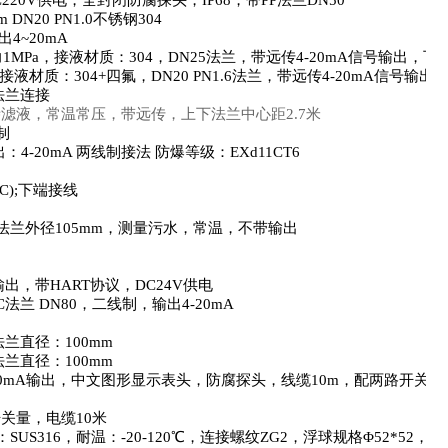
220V
供电，全封闭防腐探头，
IP68
，带
PP
法兰
DN50
m DN20 PN1.0
不锈钢
304
出
4~20mA
力
1MPa
，接液材质：
304
，
DN25
法兰，带远传
4-20mA
信号输出，下
接液材质：
304+
四氟，
DN20 PN1.6
法兰，带远传
4-20mA
信号输出
法兰连接
渗滤液，常温常压，带远传，上下法兰中心距
2.7
米
制
出：
4-20mA
两线制接法 防爆等级：
EXd11CT6
C);
下端接线
法兰外径
105mm
，测量污水，常温，不带输出
输出，带
HART
协议，
DC24V
供电
C
法兰
DN80
，二线制，输出
4-20mA
法兰直径：
100mm
法兰直径：
100mm
0mA
输出，中文图形显示表头，防腐探头，线缆
10m
，配两路开关量
开关量，电缆
10
米
：
SUS316
，耐温：
-20-120
℃，连接螺纹
ZG2
，浮球规格Φ
52*52
，有