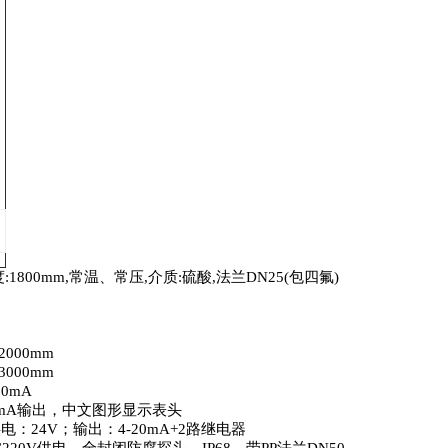
度
:1800mm,
常温、常压
,
介质
:
硫酸
,
法兰
DN25(
包四氟
)
-2000mm
-3000mm
20mA
mA
输出，中文图形显示表头
供电：
24V
；输出：
4-20mA+2
路继电器