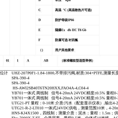
B
常压
kpa
C
高温
°
C (
高温散热片可选
)
D
防护等级
IP66
E
隔爆
Ex db IIC T6 Gb
F
防腐可选 衬四氟
（）
用户其他要求
01
1
A
AB
（标准螺纹型选型举例）
位计
UHZ-207P0F1-1.84-1800,
不带排污阀
,
材质
:304+PTFE,
测量长
SPA-390-4
SPA-390-4
HS-AWI2SB40T6TN20HXX,FAO4A-4,C04-4
YB701
一体式 两线制 信号
4-20mA 24VDC
精度±
0.5%
量程
0
YB701
一体式 两线制 信号
4-20mA 24VDC
精度±
0.5%
量程
0
UTG21-PT
量程：
0-10
米 介质
:
污水（配套显示仪表）
,
输出
4-
UTG21-R-2-LT010
一体式
24VDC
供电，测量范围
10
米，
4-20
HNS-KJ4X1500
，四线制；测量介质：泥水；量程：
1.5m
；