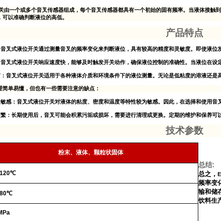
关
由一个或多个音叉传感器组成，每个音叉传感器都具有一个初始的固有频率。当液体接触到
，可以准确判断液位的高低。
产品特点
：音叉式液位开关通过测量音叉的频率变化来判断液位，具有较高的精度和灵敏度。即使液位
：音叉式液位开关响应速度快，能够及时触发开关动作，确保液位控制的准确性。当液位在设
广：音叉式液位开关适用于各种液体介质和环境条件下的液位测量。无论是低粘度的溶液还是
理简单易懂，但也有一些需要注意的缺点：
性敏感：音叉式液位开关对液体的粘度、密度和温度等特性较为敏感。因此，在选择和使用音
频繁：长期使用后，音叉可能会积累污垢或损坏，需要进行清理或更换。定期的维护和保养可
技术参数
粉末、液体、颗粒状固体
:
总结
~120℃
总之，
频率变
输和储
~80℃
饮料生
MPa