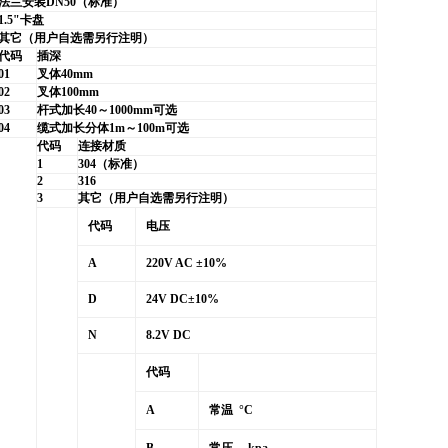
法兰安装
DN50
（标准）
1.5"
卡盘
其它（用户自选需另行注明）
代码
插深
01
叉体
40mm
02
叉体
100mm
03
杆式加长
40
～
1000mm
可选
04
缆式加长分体
1m
～
100m
可选
代码
连接材质
1
304
（标准）
2
316
3
其它（用户自选需另行注明）
代码
电压
A
220V AC
±
10%
D
24V DC
±
10%
N
8.2V DC
代码
A
常温
°
C