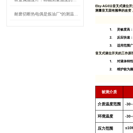
Eby-AG011音叉式液位开
测量音叉固有频率的改变
耐磨切断热电偶是炼油厂*的测温装置
1.
灵敏度高
2.
反应快速
3.
适用范围
音叉式液位开关的工作原
1.
对液体特
2.
维护较为
被测介质
介质温度范围
-30
环境温度
-30
≤10
压力范围