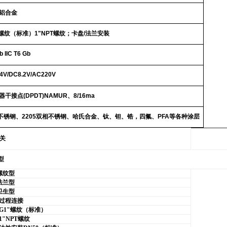
铝合金
螺纹（标准）
1"NPT
螺纹；卡盘
/
法兰安装
b IIC T6 Gb
4V/DC8.2V/AC220V
器干接点
(DPDT)NAMUR
、
8/16ma
不锈钢、
2205
双相不锈钢、哈氏合金、钛、钽、锆，四氟、
PFA
等各种涂层
关
型
螺纹型
法兰型
卫生型
过程连接
G1"
螺纹（标准）
1"NPT
螺纹