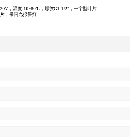
20V
，温度
-10~80
℃，螺纹
G1-1/2
"，一字型叶片
片，带闪光报警灯