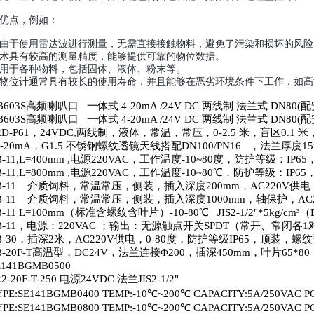
优点，例如：
由于使用雷达波进行测量，无需直接接触物料，避免了污染和损坏的风险
术具有较高的测量精度，能够提供可靠的物位数据。
用于各种物料，包括固体、液体、粉末等。
物位计通常具有较长的使用寿命，并且能够在恶劣环境条件下工作，如高
B603S
高频喇叭口 一体式
4-20mA /24V DC
两线制 法兰式
DN80(
配
B603S
高频喇叭口 一体式
4-20mA /24V DC
两线制 法兰式
DN80(
配
RD-P61
，
24VDC,
两线制，液体，常温，常压，
0-2.5
米，盲区
0.1
米
-20mA
，
G1.5
不锈钢螺纹透镜天线搭配
DN100/PN16
，法兰厚度
1
-11,L=400mm ,
电源
220VAC
，工作温度
-10~80
度，防护等级：
IP65
-11,L=800mm ,
电源
220VAC
，工作温度
-10~80
℃，防护等级：
IP65
-11
介质饲料，常温常压，侧装，插入深度
200mm
，
AC220V
供电
-11
介质饲料，常温常压，侧装，插入深度
1000mm
，轴保护，
AC
B-11 L=100mm
（标准含螺纹含叶片）
-10-80
℃
JIS2-1/2"*5kg/cm
³（
-11
，电源：
220VAC
；输出：无源触点开关
SPDT
（常开、常闭各
1
-30
，插深
2
米，
AC220V
供电，
0-80
度，防护等级
IP65
，顶装，螺纹
-20F-T
高温型，
DC24V
，法兰连接Φ
200
，插深
450mm
，叶片
65*80
E141BGMB0500
2-20F-T-250
电源
24VDC
法兰
JIS2-1/2"
YPE:SE141BGMB0400 TEMP:-10
℃
~200
℃
CAPACITY:5A/250VAC P
YPE:SE141BGMB0800 TEMP:-10
℃
~200
℃
CAPACITY:5A/250VAC P