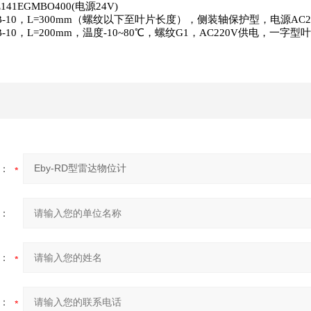
E141EGMBO400(
电源
24V)
-10
，
L=300mm
（螺纹以下至叶片长度），侧装轴保护型，电源
AC2
-10
，
L=200mm
，温度
-10~80
℃，螺纹
G1
，
AC220V
供电，一字型叶
：
：
：
：