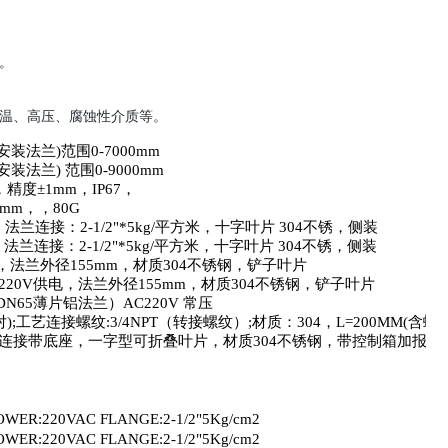
。
温、高压、腐蚀性介质等。
安装法兰
)
范围
0-7000mm
安装法兰
)
范围
0-9000mm
，精度±
1mm
，
IP67
，
5mm
，，
80G
，法兰连接：
2-1/2
"
*5kg/
平方米，十字叶片
304
不锈，侧装
，法兰连接：
2-1/2
"
*5kg/
平方米，十字叶片
304
不锈，侧装
，法兰外径
155mm
，材质
304
不锈钢，铲子叶片
220V
供电，法兰外径
155mm
，材质
304
不锈钢，铲子叶片
DN65
薄片铝法兰）
AC220V
常压
对
);
工艺连接螺纹
:3/4NPT
（转接螺纹）
;
材质：
304
，
L=200MM(
含螺
连接带底座，一字型可折叠叶片，材质
304
不锈钢，带控制箱加报警
OWER:220VAC FLANGE:2-1/2"5Kg/cm2
OWER:220VAC FLANGE:2-1/2"5Kg/cm2