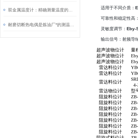
适用于不同介质：
双金属温度计：精确测量温度的选择
可靠性和稳定性高
耐磨切断热电偶是炼油厂*的测温装置
灵敏度调节：
Eby
输出信号：射频导
超声波物位计
量
超声波物位计
Eb
超声波物位计
Eb
雷达料位计
YB
雷达料位计
YB
SR
雷达料位计
4-
雷达物位计
型
阻旋料位计
ZB
阻旋料位计
ZB
阻旋料位计
ZB
阻旋料位计
ZB
阻旋料位计
ZB
阻旋料位计
ZB
阻旋料位计
ZB
阻旋式料位计
ZB