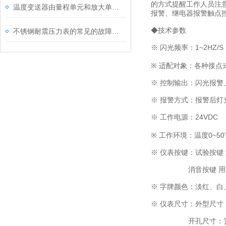
的方式提醒工作人员注
温度变送器由量程单元和放大单元两部分组成
报警、继电器报警触点
◆技术参数
不锈钢耐震压力表的常见的故障排查方法
※ 闪光频率：1
~
2HZ/S
※ 适配对象：各种接点
※ 控制输出：闪光报
※ 报警方式：报警后
※ 工作电源：24VDC
※ 工作环境：温度0
~
5
※ 仪表按键：试验按键
消音按键 用于确
※ 字牌颜色：淡红、白
※ 仪表尺寸：外型尺寸：
开孔尺寸：宽×高为（8