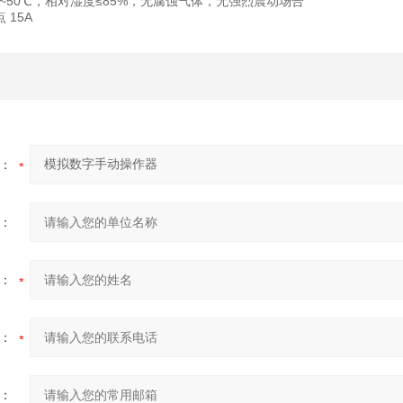
~
50℃，相对湿度≤85%，无腐蚀气体，无强烈震动场合
 15A
：
：
：
：
：