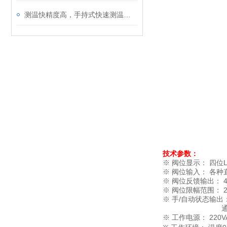
测温快精度高，手持式快速测温热电偶实用优点
技术参数：
※ 阀位显示： 四位
※ 阀位输入： 各种
※ 阀位反馈输出： 
※ 阀位限幅范围： 2
※ 手/自动状态输出
通 手动
※ 工作电源： 220VA