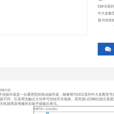
EBFD
中大多数型
器与传统
阀位指示
各种调节
详细介绍
手动操作器是一台通用型的电动操作器，能够替代DDZ系列中大多数型号的电动操
器不同，它采用无触点大功率可控硅开关电路、高亮度LED阀位指示直
主机故障及维修的后备手操输出单元。
EBFD□--1□□□/□□