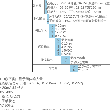
H
面板尺寸 80×160 开孔 76×152 深度80mm （
外形尺寸
F
面板尺寸 96×96 开孔 92×92 深度120mm
Q
面板尺寸 72×72 开孔 68×68 深度120mm
纯手动型（16A220V可控硅正反转控制输出）
1
控制输出
2
手/自动型（16A220V可控硅正反转控制输
1
0-10mA
2
4-20mA
阀位输入
3
1-5VDC
4
0-5VDC
0
无此选项
2
0-10mA
阀位输出
3
4-20mA
4
1-5VDC
5
0-5VDC
无状态输出
W
状态输出
Y
手动状态输出
A
220VAC，可不写
工作电源
D
24VDC
LED数字窗口显示阀位输入量
直流线性信号，如4
~
20mA、0
~
10mA、1
~
5V、0
~
5V等
4
~
20mA或1
~
5V、
0%
~
80%
：断 自动状态
状态
C 50HZ