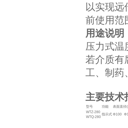
以实现远传
前使用范
用途说明
压力式温
若介质有
工、制药
主要技术
型号
功能
表面直径(
WTZ-280
指示式
Φ100
Φ
WTQ-280