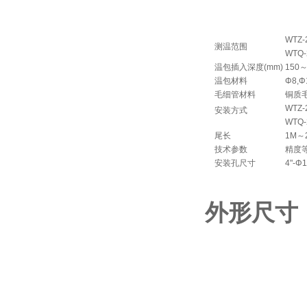
WTZ-
测温范围
WTQ-
温包插入深度(mm)
150
温包材料
Φ8,
毛细管材料
铜质
WTZ-
安装方式
WTQ-
尾长
1M～
技术参数
精度等
安装孔尺寸
4"-Φ
外形尺寸