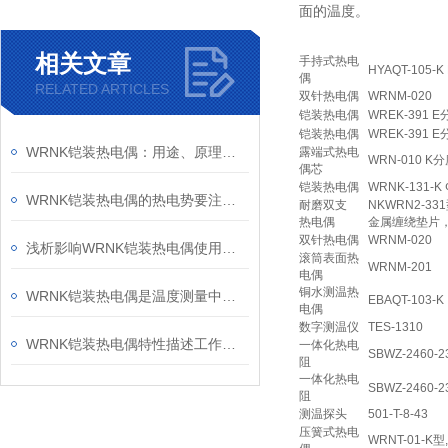
面的温度。
相关文章
手持式热电
HYAQT-105-K
偶
RELATED ARTICLES
双针热电偶
WRNM-020
铠装热电偶
WREK-391 
铠装热电偶
WREK-391 
WRNK铠装热电偶：用途、原理和性能特点
露端式热电
WRN-010 
偶芯
铠装热电偶
WRNK-131-
WRNK铠装热电偶的热电势要注意哪些问题呢？
耐磨双支
NKWRN2-3
热电偶
金属缠绕垫片，
双针热电偶
WRNM-020
浅析影响WRNK铠装热电偶使用效果的三大因素
滚筒表面热
WRNM-201
电偶
铜水测温热
WRNK铠装热电偶是温度测量中应用Z广泛的温度器件
EBAQT-103
电偶
数字测温仪
TES-1310
WRNK铠装热电偶特性描述工作原理
一体化热电
SBWZ-2460-
阻
一体化热电
SBWZ-2460-
阻
测温探头
501-T-8-43
压簧式热电
WRNT-01-K