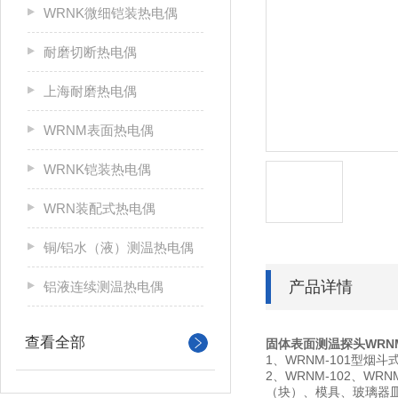
WRNK微细铠装热电偶
耐磨切断热电偶
上海耐磨热电偶
WRNM表面热电偶
WRNK铠装热电偶
WRN装配式热电偶
铜/铝水（液）测温热电偶
产品详情
铝液连续测温热电偶
查看全部
固体表面测温探头WRNM
1
、
WRNM-101
型烟斗
2
、
WRNM-102
、
WRNM
（块）、模具、玻璃器