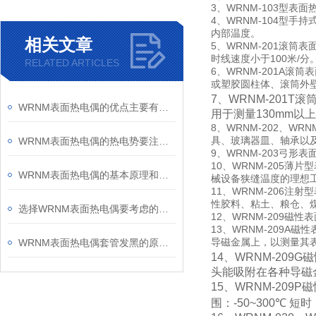
3
、
WRNM-103
型表面
4
、
WRNM-104
型手持
内部温度。
相关文章
5
、
WRNM-201
滚筒表
时线速度小于
100
米
/
分
RELATED ARTICLES
6
、
WRNM-201A
滚筒表
或塑胶圆柱体、滚筒外
7
、
WRNM-201T
滚
WRNM表面热电偶的优点主要有测量精确等
用于测量
130mm
以上
8
、
WRNM-202
、
WRNM
具、玻璃器皿、轴承以
WRNM表面热电偶的热电势要注意哪些问题呢？
9
、
WRNM-203
弓形表
10
、
WRNM-205
薄片型
WRNM表面热电偶的基本原理和安装方法
械设备狭缝温度的理想
11
、
WRNM-206
注射型
性胶料、粘土、粮仓、
选择WRNM表面热电偶要考虑的六大因素
12
、
WRNM-209
磁性表
13
、
WRNM-209A
磁性
导磁金属上，以测量其
WRNM表面热电偶套管发黑的原因和处理办法
14
、
WRNM-209G
磁
头能吸附在各种导磁
15
、
WRNM-209P
磁
围：
-50~300
℃
短时