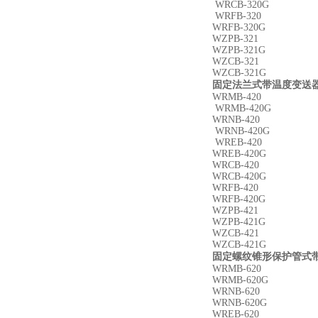
WRCB-320G
WRFB-320
WRFB-320G
WZPB-321
WZPB-321G
WZCB-321
WZCB-321G
固定法兰式带温度变送器
WRMB-420
WRMB-420G
WRNB-420
WRNB-420G
WREB-420
WREB-420G
WRCB-420
WRCB-420G
WRFB-420
WRFB-420G
WZPB-421
WZPB-421G
WZCB-421
WZCB-421G
固定螺纹锥形保护管式带
WRMB-620
WRMB-620G
WRNB-620
WRNB-620G
WREB-620