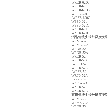
WREB-620G
WRCB-620
WRCB-620G
WRFB-620
WRFB-620G
WZPB-621
WZPB-621G
WZCB-621
WZCB-621G
活络管接头式带温度变送
WRMB-52
WRMB-52A
WRNB-52
WRNB-52A
WREB-52
WREB-52A
WRCB-52
WRCB-52A
WRFB-52
WRFB-52A
WZPB-52
WZPB-52A
WZCB-52
WZCB-52A
直形管接头式带温度变送
WRMB-72
WRMB-72A
WRNB-72