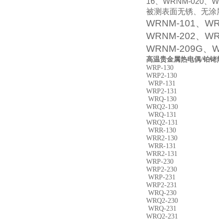
16
、
WRNM-020
、
W
被测表面无锈、无涂
WRNM-101
、WR
WRNM-202、WR
WRNM-209G、W
高温贵金属热电偶/铂铑热
WRP-130
WRP2-130
WRP-131
WRP2-131
WRQ-130
WRQ2-130
WRQ-131
WRQ2-131
WRR-130
WRR2-130
WRR-131
WRR2-131
WRP-230
WRP2-230
WRP-231
WRP2-231
WRQ-230
WRQ2-230
WRQ-231
WRQ2-231