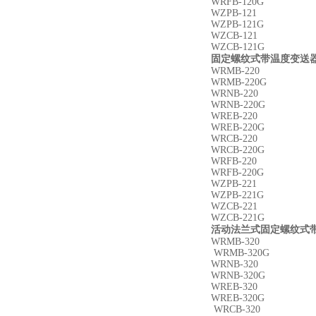
WRFB-120G
WZPB-121
WZPB-121G
WZCB-121
WZCB-121G
固定螺纹式带温度变送器
WRMB-220
WRMB-220G
WRNB-220
WRNB-220G
WREB-220
WREB-220G
WRCB-220
WRCB-220G
WRFB-220
WRFB-220G
WZPB-221
WZPB-221G
WZCB-221
WZCB-221G
活动法兰式固定螺纹式带
WRMB-320
WRMB-320G
WRNB-320
WRNB-320G
WREB-320
WREB-320G
WRCB-320