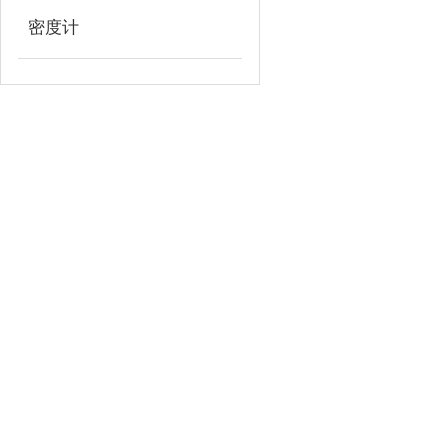
密度计
上海毅碧自动化仪表有限公司
地址：上海市嘉定区曹安公路1909号
邮箱：ebauto18@126.com
传真：021-33250344