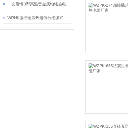
一文看懂B型高温贵金属铂铑热电偶的保养方法
WRNK微细铠装热电偶分绝缘式和接壳式两种