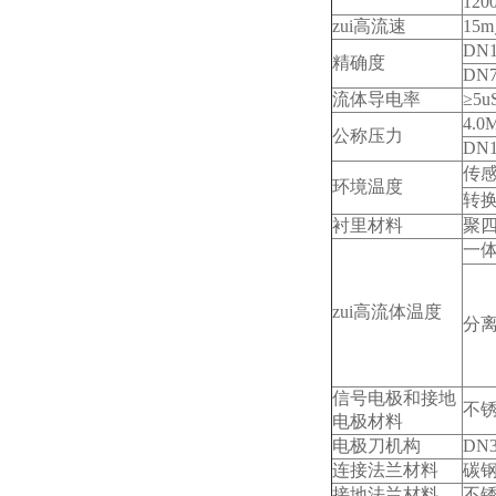
120
zui
高流速
15m
DN1
精确度
DN7
流体导电率
≥5u
4.0
公称压力
DN1
传
环境温度
转
衬里材料
聚四
一
zui
高流体温度
分
信号电极和接地
不锈
电极材料
电极刀机构
DN3
连接法兰材料
碳
接地法兰材料
不锈钢