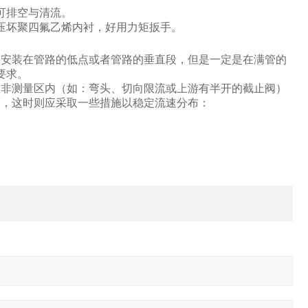
可排空与清流。
压坏聚四氟乙烯内衬，好用力矩扳手。
要安装在管路的低点或者管路的垂直段，但是一定是在满管的
要求。
在非测量区内（如：弯头、切向限流或上游有半开的截止阀）
度，这时则应采取一些措施以稳定流速分布：