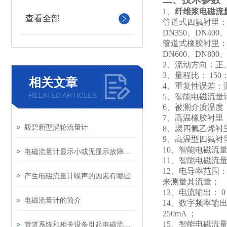
1
、
纤维浆电磁流
查看全部
管道式四氟衬里：DN1
DN350、DN400
管道式橡胶衬里： DN
DN600、DN800、
2
、流动方向：正
3
、量程比： 150
相关文章
4
、重复性误差：测
RELATED ARTICLES
5
、智能电磁流量计
6
、被测介质温度：普
7
、高温橡胶衬里： -
毅碧新型涡轮流量计
8
、聚四氟乙烯衬里： 
9
、高温型四氟衬里： 
10
、智能电磁流量计额定工
电磁流量计显示小或无显示故障分析及处理
11
、智能电磁流量计
12
、电导率范围：被测
产生电磁流量计噪声的因素有哪些
来测量其流量；
13
、电流输出： 0 ～
电磁流量计的简介
14
、数字频率输出：
250mA ；
15
、智能电磁流量计供电
管道系统和相关设备引起电磁流量计故障源