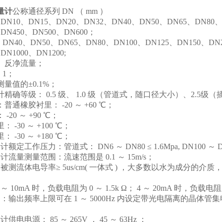
量计
公称通径系列 DN （ mm ）
0、DN15、DN20、DN32、DN40、DN50、DN65、DN80、DN
、DN450、DN500、DN600；
40、DN50、DN65、DN80、DN100、DN125、DN150、DN20
DN1000、DN1200;
、反净流量；
：1；
量值的±0.1%；
精确等级： 0.5 级、 1.0 级（管道式，随口径大小）、2.5级
通橡胶衬里： -20 ～ +60 ℃；
20 ～ +90 ℃；
-30 ～ +100 ℃；
-30 ～ +180 ℃；
作压力：管道式： DN6 ～ DN80 ≤ 1.6Mpa, DN100 ～ DN250 ≤
流量测量范围：流速范围是 0.1 ～ 15m/s；
流体电导率≥ 5us/cm( 一体式 ) ，大多数以水为成分的介质，其电
 10mA 时，负载电阻为 0 ～ 1.5k Ω； 4 ～ 20mA 时，负载电阻为 
输出频率上限可在 1 ～ 5000Hz 内设定带光电隔离的晶体管
电源： 85 ～ 265V ， 45 ～ 63Hz ；