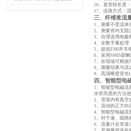
16
、直管段长度：管
17
、连接方式：流
三、纤维浆流
1
、测量不受流体
2
、测量管内无阻
3
、合理选用电极
4
、全数字量处理，
5
、超低EMI开关
6
、采用SMD器懈
7
、在现场可根据
8
、测量结果与流
9
、高清晰度背光
四、智能型电
1
、智能型电磁流
水管高度的方法
2
、管道内有真空
3
、流动的正方向
4
、智能型电磁流
5
、对于液、固两
6
、流量计在管道
7
、若测量管道有