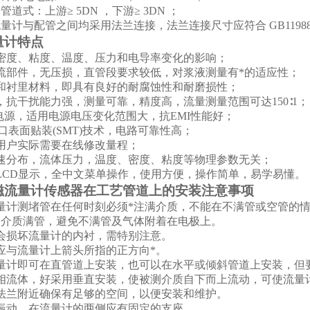
道式：上游≥ 5DN ，下游≥ 3DN ；
量计与配管之间均采用法兰连接，法兰连接尺寸应符合 GB11988
量计特点
密度、粘度、温度、压力和电导率变化的影响；
流部件，无压损，直管段要求较低，对浆液测量有*的适应性；
和衬里材料，即具有良好的耐腐蚀性和耐磨损性；
抗干扰能力强，测量可靠，精度高，流量测量范围可达150∶1；
电源，适用电源电压变化范围大，抗EMI性能好；
口表面贴装(SMT)技术，电路可靠性高；
用户实际需要在线修改量程；
速分布，流体压力，温度、密度、粘度等物理参数无关；
LCD显示，全中文菜单操作，使用方便，操作简单，易学易懂。
磁流量计传感器在工艺管道上的安装注意事项
量计测堵管在任何时刻必须*注满介质，不能在不满管或空管的
使介质满管，避免不满管及气体附着在电极上。
会损坏流量计的内衬，需特别注意。
应与流量计上箭头所指的正方向*。
量计即可在直管道上安装，也可以在水平或倾斜管道上安装，但
相流体，好采用垂直安装，使被测介质自下而上流动，可使流量
法兰附近确保有足够的空间，以便安装和维护。
振动，在流量计的两侧应有固定的支座。