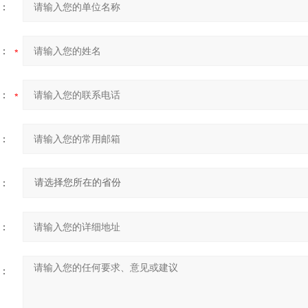
：
：
：
：
：
：
：