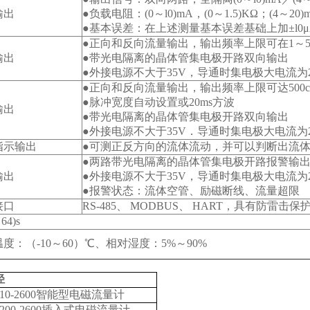
输出
●负载电阻：(0～l0)mA，(0～1.5)KΩ；(4～20)
●基本误差：在上述测量基本误差基础上加±l0μ
●正向和反向流量输出，输出频率上限可在1～50
输出
●带光电隔离的晶体管集电极开路双向输出
●外接电源不大于35V，导通时集电极大电流为2
●正向和反向流量输出，输出频率上限可达500c
●脉冲宽度自动设置或20ms方波
输出
●带光电隔离的晶体管集电极开路双向输出
●外接电源不大于35V．导通时集电极大电流为2
指示输出
●可测正反方向的流体流动，并可以判断出流
●两路带光电隔离的晶体管集电极开路报警输
输出
●外接电源不大于35V，导通时集电极大电流为2
●报警状态：流体空管、励磁断线、流量超限
接口
RS-485
、 MODBUS、 HART，具有防雷击保
64)s
度：（-10～60）℃、相对湿度：5%～90%
径
10-2600
智能型电磁流量计
200-2600
插入式电磁流量计