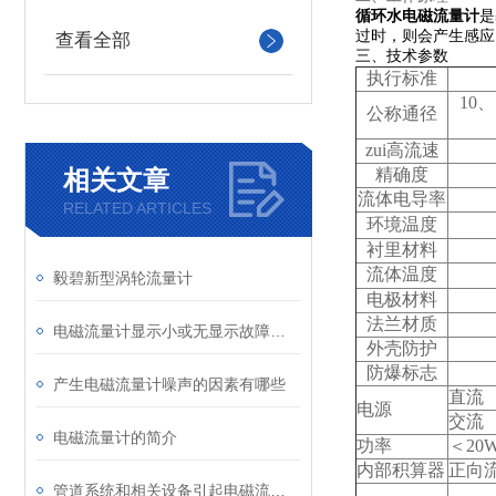
循环水电磁流量计
是
过时，则会产生感应
查看全部
三、技术参数
执行标准
10
、
公称通径
zui高流速
相关文章
精确度
流体电导率
RELATED ARTICLES
环境温度
衬里材料
流体温度
毅碧新型涡轮流量计
电极材料
法兰材质
电磁流量计显示小或无显示故障分析及处理
外壳防护
防爆标志
产生电磁流量计噪声的因素有哪些
直流
电源
交流
电磁流量计的简介
功率
＜20
内部积算器
正向
管道系统和相关设备引起电磁流量计故障源