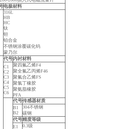
号
电极材料
316L
HB
2
HC
钛
钽
铂合金
不锈钢涂覆碳化钨
蒙乃尔
代号
内衬材料
聚四氟乙烯F4
C1
聚全氟乙丙烯F46
C2
C3
聚氟合乙烯FS
C4
聚氯丁橡胶
C5
聚氨脂橡胶
C6
PFA
代号
传感器材质
304
不锈钢
B1
B2
碳钢
代号
精度等级
0.3
级
E1