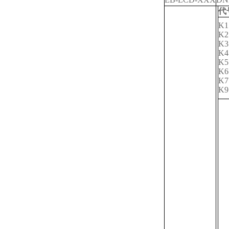
代
K1
K
K3
K4
K5
K6
K7
K9