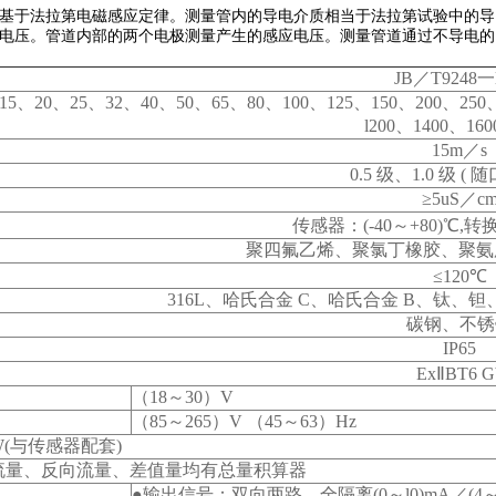
基于法拉第电磁感应定律。测量管内的导电介质相当于法拉第试验中的导
电压。管道内部的两个电极测量产生的感应电压。测量管道通过不导电的
JB
／T9248一l
15、20、25、32、40、50、65、80、100、125、150、200、250、
l200、1400、160
15m
／s
0.5
级、1.0 级 ( 
≥5uS／c
传感器：(-40～+80)℃,转换
聚四氟乙烯、聚氯丁橡胶、聚氨脂
≤120℃
316L
、哈氏合金 C、哈氏合金 B、钛、
碳钢、不锈
IP65
Ex
ⅡBT6 G
（18～30）V
（85～265）V （45～63）Hz
W(与传感器配套)
流量、反向流量、差值量均有总量积算器
●输出信号：双向两路，全隔离(0～l0)mA／(4～