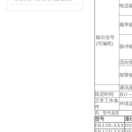
电流
频率
输出信号
(
可编程)
脉冲
流向
报警
通讯
阻尼时间
在(1～
正常工作条
环境温
件
四、型号选型
型号
通
EB-LDE-XXX
DN
EB-LCD-XXX
DN