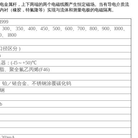
电金属杆，上下两端的两个电磁线圈产生恒定磁场。当有导电介质流
内衬（橡胶，特氟隆等）实现与流体和测量电极的电磁隔离。
999
300、 350、400、450、500、600、700、800、900、l000、
0、 l800
随口径区分 )
m
器：(-l5～+50)℃
、聚全氟乙丙烯(F46)
钽、铂／铱合金、不锈钢涂覆碳化钨
钢
b
20)mA