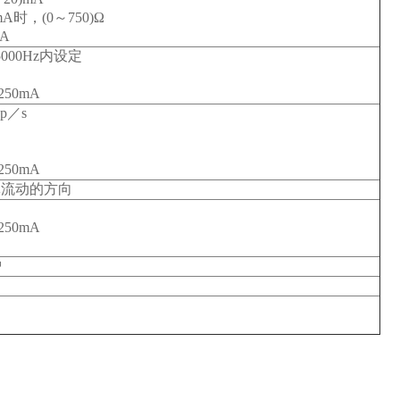
mA时，(0～750)Ω
A
00Hz内设定
50mA
p／s
50mA
体流动的方向
出
50mA
护