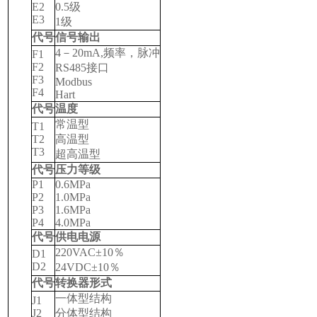
E2
0.5
级
E3
1
级
代号
信号输出
4
－20mA,频率，脉冲
F1
F2
RS485
接口
F3
Modbus
F4
Hart
代号
温度
常温型
T1
T2
高温型
T3
超高温型
代号
压力等级
P1
0.6MPa
P2
1.0MPa
P3
1.6MPa
P4
4.0MPa
代号
供电电源
220VAC
±10％
D1
D2
24VDC
±10％
代号
转换器形式
一体型结构
J1
J2
分体型结构