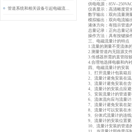
供电电源：85V--250VAC 
管道系统和相关设备引起电磁流量计故障源
仪表显示：高清晰度背光
数字输出：双向流量测量功
模拟输出：双向电流输出功能，
液体方向：有指示管道
总量记录：正向总量记
操作方法：具有按键操
三、电磁流量计的特点
1.
流量的测量不受流体的
2.
测量管道内无阻源文件
3.
传感器所需的直管段较
4.
合理地选择电极和内衬
四、电磁流量计的安装
1
、打开流量计包装箱后
2
、流量计避免安装在温
3
、流量计避免安装在含
4
、流量计的安装点应避
5
、安装流量计的管道要
6
、流体流向应与流量计
7
、流量计避免安装在架
8
、流量计可以安装在水
9
、分体式流量计的连线
9
、流量计的安装位置要
10
、流量计安装的管道
11
、当流量计部件受压