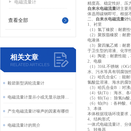
电磁流量计
精度高、稳定性好、压
自来水电磁流量计
主要
体选用碳钢即可。根据不
二、
自来水电磁流量计
查看全部
1
、衬里
（1）氯丁橡胶：耐磨
（2）聚胺脂橡胶：耐磨
电液体
（3）聚四氟乙烯：耐
于卫生型的溶液、化学
相关文章
（4）陶瓷：耐磨性能
2
、电极
RELATED ARTICLES
（1）316L不锈钢（O
水、污水等具有弱腐蚀
（2）哈氏合金C ：能
氯酸盐溶液、海水的腐
毅碧新型涡轮流量计
（3）哈氏合金B ：对
（4）钛(Ti)： 海
电磁流量计显示小或无显示故障分析及处理
（5）钽(Ta)： 除氢
（6）铂(Pt) ：各种
3
、本体
产生电磁流量计噪声的因素有哪些
本体根据现场环境要求，可
4
、结构形式
一体式电磁流量计、分
电磁流量计的简介
5
、转换器