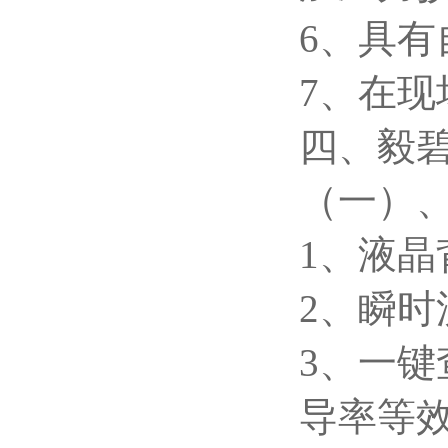
6
、具有
7
、在现
四、毅
（一）
1
、液晶
2
、瞬时
3
、一键
导率等