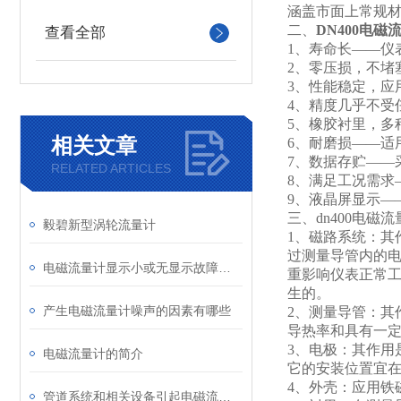
涵盖市面上常规材
二、
DN400电磁
查看全部
1
、寿命长——仪
2
、零压损，不堵
3
、性能稳定，应
4
、精度几乎不受
5
、橡胶衬里，多种
相关文章
6
、耐磨损——适
7
、数据存贮——
RELATED ARTICLES
8
、满足工况需求
9
、液晶屏显示—
三、dn400电磁
毅碧新型涡轮流量计
1
、磁路系统：其
过测量导管内的
电磁流量计显示小或无显示故障分析及处理
重影响仪表正常工
生的。
产生电磁流量计噪声的因素有哪些
2
、测量导管：其
导热率和具有一
3
、电极：其作用
电磁流量计的简介
它的安装位置宜
4
、外壳：应用铁
管道系统和相关设备引起电磁流量计故障源