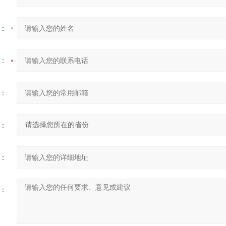
：
：
：
：
：
：