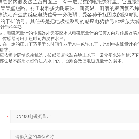
导管的内侧及法兰密封面上，有一层完整的电绝缘衬里。它直接
导管管壁短路。衬里材料多为耐腐蚀、耐高温、耐磨的聚四氟乙
体流动产生的感应电势信号十分微弱，受各种干扰因素的影响很
的干扰信号。其任务是把电极检测到的感应电势信号Ex经放大
量计
防护等级
水型，电磁流量计的传感器外壳答应水从电磁流量计的任何方向对传感器喷水，喷
流量计传感器可用于短时间内浸在水里。
水型，在一定的压力下适用于长时间作业于水中或许地下，此刻电磁流量计
请求。
应依据实际情况来挑选，传感器请求装在地上以下、常常受水淹的情况下应挑选
部位是不能用水或许进入水中的，否则会致使电磁流量计的损坏。
：
：