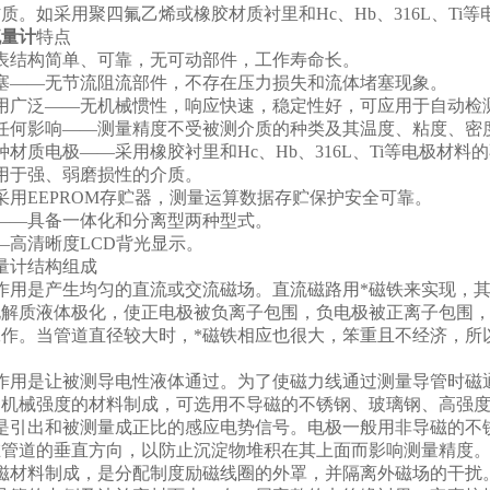
质。如采用聚四氟乙烯或橡胶材质衬里和Hc、Hb、316L、Ti等
流量计
特点
表结构简单、可靠，无可动部件，工作寿命长。
塞——无节流阻流部件，不存在压力损失和流体堵塞现象。
用广泛——无机械惯性，响应快速，稳定性好，可应用于自动检
任何影响——测量精度不受被测介质的种类及其温度、粘度、密
材质电极——采用橡胶衬里和Hc、Hb、316L、Ti等电极材
用于强、弱磨损性的介质。
采用EEPROM存贮器，测量运算数据存贮保护安全可靠。
——具备一体化和分离型两种型式。
—高清晰度LCD背光显示。
流量计结构组成
作用是产生均匀的直流或交流磁场。直流磁路用*磁铁来实现，
电解质液体极化，使正电极被负离子包围，负电极被正离子包围
作。当管道直径较大时，*磁铁相应也很大，笨重且不经济，所以
作用是让被测导电性液体通过。为了使磁力线通过测量导管时磁
定机械强度的材料制成，可选用不导磁的不锈钢、玻璃钢、高强
是引出和被测量成正比的感应电势信号。电极一般用非导磁的不
在管道的垂直方向，以防止沉淀物堆积在其上面而影响测量精度
磁材料制成，是分配制度励磁线圈的外罩，并隔离外磁场的干扰