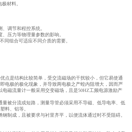
电极材料。
测、调节和程控系统。
度、压力等物理量参数的影响。
料的不同组合可适应不同介质的需要。
其优点是结构比较简单，受交流磁场的干扰较小，但它易使通
，即电极的极化现象，并导致两电极之产蝗内阻增大，因而严
电磁流量计一般采用交变磁场，且是50HZ工频电源激励产
通量被分流或短路，测量导管必须采用不导磁、低导电率、低
度塑料、铝等。
锈钢制成，且被要求与衬里齐平，以便流体通过时不受阻碍。
。
。