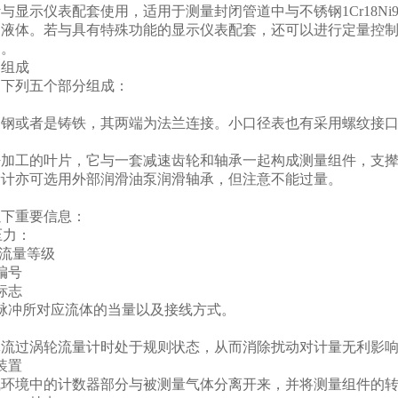
与显示仪表配套使用，适用于测量封闭管道中与不锈钢1Cr18Ni9T
液体。若与具有特殊功能的显示仪表配套，还可以进行定量控制、超量
用。
的组成
由下列五个部分组成：
为钢或者是铸铁，其两端为法兰连接。小口径表也有采用螺纹接
密加工的叶片，它与一套减速齿轮和轴承一起构成测量组件，支
量计亦可选用外部润滑油泵润滑轴承，但注意不能过量。
以下重要信息：
压力：
大流量等级
编号
标志
脉冲所对应流体的当量以及接线方式。
体流过涡轮流量计时处于规则状态，从而消除扰动对计量无利影
装置
气环境中的计数器部分与被测量气体分离开来，并将测量组件的