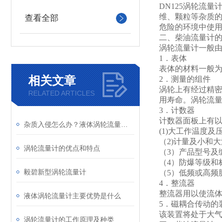
DN125
涡轮流量计
维、颗粒等杂质的
查看全部
危险的环境中使
二、柴油流量计
涡轮流量计一般
1
．表体
表体的材料一般
相关文章
2
．测量的组件
涡轮上有经过精
RELATED ARTICLES
用寿命。涡轮流
3
．计数器
计数器面板上有
杂质入侵怎么办？液体涡轮流量计前置过滤器的重要性与清理
(1)
大工作温度及
（2)计量及小和
涡轮流量计的优点和特点
（3）产品型号及
（4）防爆等级和
毅碧新型涡轮流量计
（5）低频或高频
4
．整流器
整流器用以使流
液体涡轮流量计主要优势是什么
5
．磁耦合传动的
该装置将处于大
涡轮流量计的工作原理及种类