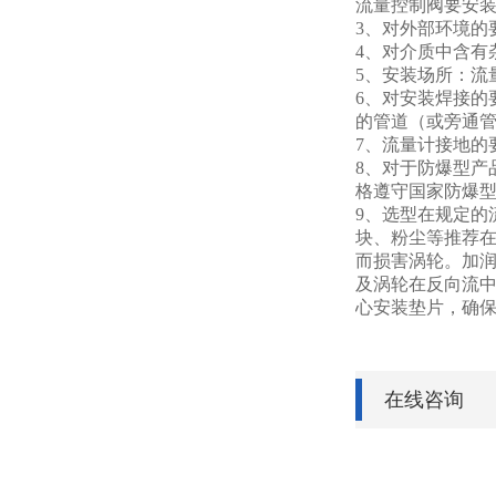
流量控制阀要安
3
、对外部环境的
4
、对介质中含有
5
、安装场所：流
6
、对安装焊接的
的管道（或旁通
7
、流量计接地的
8
、对于防爆型产
格遵守国家防爆
9
、选型在规定的
块、粉尘等推荐在
而损害涡轮。加润
及涡轮在反向流中
心安装垫片，确
在线咨询