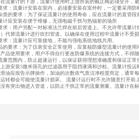
装在流量计的下游，流量计使用时上游所装的截止阀必须全开，
要求：流量计安装在室内，必须要安装在室外时，一定要采用防
杂质的要求：为了保证流量计的使用寿命，应在流量计的直管段
量计应安装在便于维修，无强电磁干扰与热辐射的场所
要求：用户另配一对标准法兰焊在前后管道上。不允许带流量计
管）代替流量计进行吹扫管道。以确保在使用过程中流量计不受
要求：流量计应可靠接地，不能与强电系统地线共用。
品的要求：为了仪表安全正常使用，应复核防爆型流量计的使用
型产品使用要求，用户不得自行更改防爆系统的连接方式，不得
流量范围内，防止超速运行，以保证获得理想准确度和保证正常
上游安装5微米筛孔的过滤器用于阻挡液滴和沙粒。流量计投运
滑油应按告示牌操作，加油的次数依气质洁净程度而定，通常每
运转都会可能使流量计损坏。 流量计运行时不允许随意打开前
保没有突出物进入管道，以防止干扰正常的流量测量。流量计在