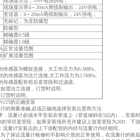
现场显示型，3.6V电池供电；
现场显示带4～20mA两线制输出，24V供电；
变送器；4～20mA两线制输出，24V供电；
无标记，为非防爆型
防爆型
精确度0.5级
精确度1.0级
A
正常流量范围
B
扩展流量范围
径的传感器为螺纹连接，大工作压力为6.3MPa。
管径的传感器为法兰连接,大工作压力为2.5MPa。
径的传感器配有前后直管段和过滤器。
管径如需法兰连接，订货时说明。
求订货时说明。
N125的正确安装
计的测量准确,必须正确地选择安装位置和方法
求：流量计必须水平安装在管道上（管道倾斜在5以内），安装时
D的等径直管段，如果安装场所充许建议上游直管段为20D、下游
：流量计安装点的上下游配管的内径与流量计内径相同。
：为了保证流量计检修时不影响介质的正常使用，在流量计的前