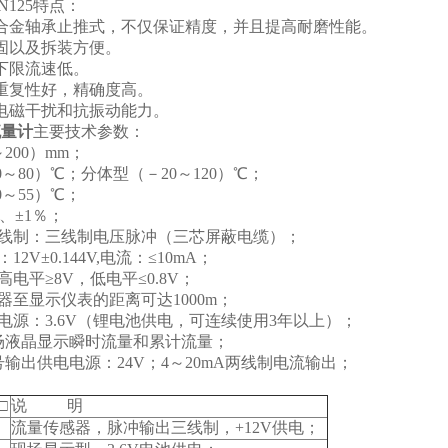
125特点：
合金轴承止推式，不仅保证精度，并且提高耐磨性能。
固以及拆装方便。
下限流速低。
重复性好，精确度高。
电磁干扰和抗振动能力。
流量计
主要技术参数：
200）mm；
0～80）℃；分体型（－20～120）℃；
0～55）℃；
%、±1％；
线制：三线制电压脉冲（三芯屏蔽电缆）；
2V±0.144V,电流：≤10mA；
电平≥8V，低电平≤0.8V；
器至显示仪表的距离可达1000m；
电源：3.6V（锂电池供电，可连续使用3年以上）；
场液晶显示瞬时流量和累计流量；
输出供电电源：24V；4～20mA两线制电流输出；
□
说 明
流量传感器，脉冲输出三线制，+12V供电；