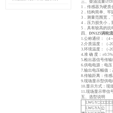
三、柴油流量计DN
1
．传感器为硬质
2
．结构简单、牢
3
．测量范围宽，
4
．压力损失小，
5
．具有较高的抗
四、
DN125涡轮
1.
公称通径：（4～
2.
介质温度：（-2
3.
环境温度：（-2
4.
准 确 度：±0.5
5.
检出器信号传输
6.
供电电源：电压：1
7.
输出电压幅值：高
8.
传输距离：传感
9.
现场显示型供电
10.
显示方式：现
11.
现场显示带信号
五、选型说明
LWGY
□
□□
□
□
LWGYA
公