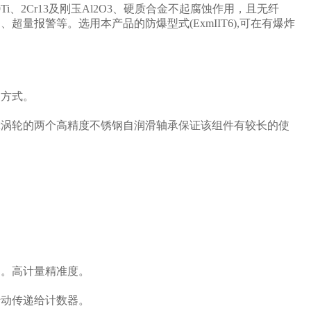
i、2Cr13及刚玉Al2O3、硬质合金不起腐蚀作用，且无纤
报警等。选用本产品的防爆型式(ExmIIT6),可在有爆炸
口方式。
撵涡轮的两个高精度不锈钢自润滑轴承保证该组件有较长的使
响。高计量精准度。
转动传递给计数器。