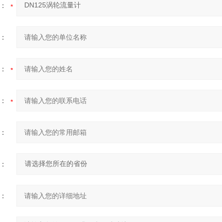
：
：
：
：
：
：
：