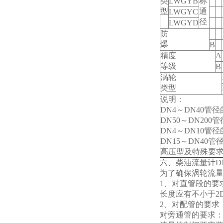
类
LWGYB
称
型
通
LWGYC
径
LWGYD
防
爆
B
精度
A
等级
B
涡轮
类型
说明：
DN4
～DN40管
DN50
～DN200
DN4
～DN10管
DN15
～DN40
高压型及特殊要
六、柴油流量计D
为了确保涡轮流量
1
、对直管段的要
长度应有不小于2
2
、对配管的要求
对旁通管的要求