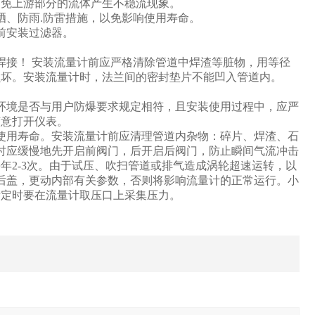
避免上游部分的流体产生不稳流现象。
晒、防雨.防雷措施，以免影响使用寿命。
前安装过滤器。
焊接！ 安装流量计前应严格清除管道中焊渣等脏物，用等径
损坏。安装流量计时，法兰间的密封垫片不能凹入管道内。
环境是否与用户防爆要求规定相符，且安装使用过程中，应严
随意打开仪表。
使用寿命。安装流量计前应清理管道内杂物：碎片、焊渣、石
时应缓慢地先开启前阀门，后开启后阀门，防止瞬间气流冲击
年2-3次。由于试压、吹扫管道或排气造成涡轮超速运转，以
.后盖，更动内部有关参数，否则将影响流量计的正常运行。小
标定时要在流量计取压口上采集压力。