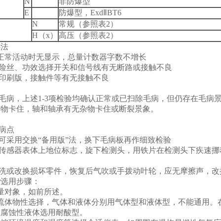
N
非防爆型
E
防爆型，ExdⅡBT6
N
常规（参照表2）
H
（x）
高压（参照表2）
办法
正常活动时无显示，总量计数器字数不增长
险丝、功效选择开关和信号线有无断路或接触不良
印刷版，接触件等有无接触不良
毛病，上述1-3项检验均确认正常或已扫除毛病，但仍存在毛病
异物卡住，轴和轴承有无杂物卡住或断裂景象。
病点
可采用交换“备用版”法，换下毛病板再作细致检验
传感器表体上地位标志，旋下检测头，用铁片在检测头下疾速挪
洗或改换损坏零件，恢复后气吹或手拨动叶轮，应无摩擦声，改
计
选用步骤：
量对象，如前所述。
流体物性选择，气体和液体分别用气体型和液体型，不能通用。在工
性腐蚀性液体选用耐酸型。