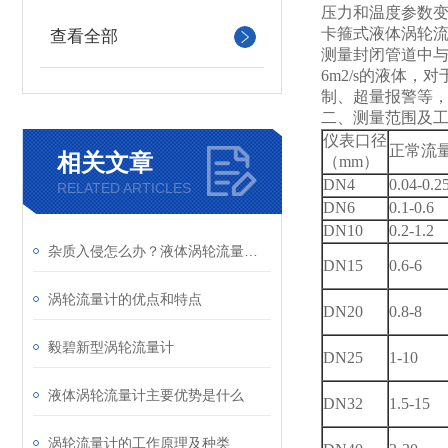
压力和温度参数
卡箍式液体涡轮
查看全部
测量封闭管道中与不
6m2/s的液体
制、超量报警等
二、测量范围及
仪表口径
正常流量
相关文章
（mm）
DN4
0.04-0.2
RELATED ARTICLES
DN6
0.1-0.6
DN10
0.2-1.2
杂质入侵怎么办？液体涡轮流量计前置过滤器的重要性与清理
DN15
0.6-6
涡轮流量计的优点和特点
DN20
0.8-8
毅碧新型涡轮流量计
DN25
1-10
液体涡轮流量计主要优势是什么
DN32
1.5-15
涡轮流量计的工作原理及种类