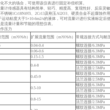
变化不大的场合，可使用该仪表进行固定补偿积算。
流量计传感器具有结构简单、轻巧、精度高、复现性好、反应灵
锈钢1Cr18Ni9Ti、2Cr13及刚玉Al2O3、硬质合金不起腐
，对于运动粘度大于5×10-6m2/s的液体，可对流量计进行实液
，是流量计量和节能的理想仪表。
工作压力
范围（m?0?6/h）
扩展流量范围（m?0?6/h）
常规连接方式与耐
5
0.04-0.4
螺纹连接/6.3MPa
0.06-0.6
螺纹连接/6.3MPa
0.15-1.5
螺纹连接/6.3MPa
螺纹连接/6.3MPa
0.4-8
法兰连接/2.5MPa
螺纹连接/6.3MPa
0.45-9
法兰连接/2.5MPa
螺纹连接/6.3MPa
0.5-10
法兰连接/2.5MPa
螺纹连接/6.3MPa
0.8-15
法兰连接/2.5MPa
螺纹连接/6.3MPa