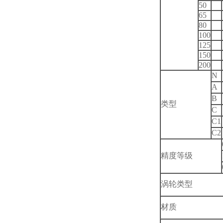
50
65
80
100
125
150
200
N
A
B
类型
C
C1
C2
精度等级
涡轮类型
材质