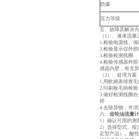
防爆
压力等级
五、
故障及解决
（1）、液体流量
1.
检验电源线、保
2.
检验显示仪外部
3.
检验检测线圈
4.
检验传感器外部
感器内壁，有无
（2）、处理方案
1.
用欧姆表排查毛
2.
印刷板毛病检验
3.
做好检测线圈在
焊
4.
去除异物，并清
六、
齿轮油流量
1
）确认可用的测
2
）选择型式。按
定型产品）。酸