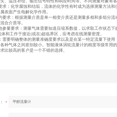
损失、温压补偿、输出信号特性和响应时间等。不同测量对象有
要求：化学腐蚀和结垢，流体的化学性有时成为选择测量方法和
金属表面产生电解化学作用。
的要求：根据测量介质是单一相变介质还是测量多相和多组分流
相混合介质等。
他参量要求：测量气体需要知道压缩系数值，以求取工作状态下
流体和工作于接近(或在)超临界区，应考虑在线测量密度。
：需要明确整体的测量准确度要求以及是在某一特定流量下使用，
各种气体之间差别较小。智能液体涡轮流量计的精度等级常用的等
要求比较高的客户是一个不错的选择。
：