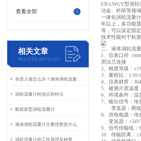
EB-LWGY
型涡轮
冶金、科研等领
查看全部
一体化涡轮流量计
年以上，多功能显
等，可以设定固
技术性能对于粘
二、液体涡轮流
相关文章
1
、仪表口径（mm）及
RELATED ARTICLES
用法兰连接
2
、精度等级：±1%
3
、量程比：1:10:1:1
杂质入侵怎么办？液体涡轮流量计前置过滤器的重要性与清理
4
、仪表材质：30
5
、被测介质温度（
涡轮流量计的优点和特点
6
、环境条件：温度－
7
、输出信号：传感
变送器：两线制
毅碧新型涡轮流量计
8
、供电电源：传感器
变送器：+24V
液体涡轮流量计主要优势是什么
9
、信号传输线：ST
10
、传输距离：≤1
涡轮流量计的工作原理及种类