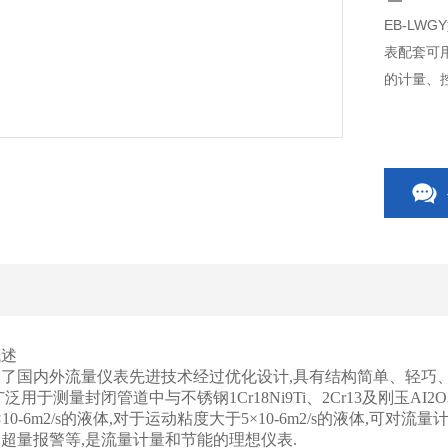
EB-L
表配套可
的计量、
概述
了国内外流量仪表先进技术经过优化设计,具有结构简单、轻巧
泛用于测量封闭管道中与不锈钢1Cr18Ni9Ti、2Cr13及刚玉
10-6m2/s的液体,对于运动粘度大于5×10-6m2/s的液体,
超量报警等,是流量计量和节能的理想仪表.