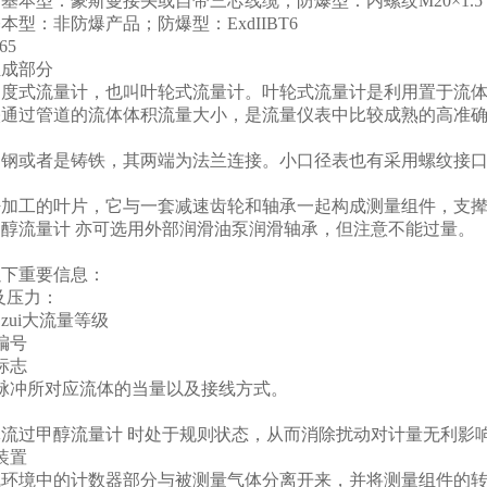
基本型：豪斯曼接头或自带三芯线缆；防爆型：内螺纹M20×1.5
型：非防爆产品；防爆型：ExdIIBT6
65
组成部分
速度式流量计，也叫叶轮式流量计。叶轮式流量计是利用置于流
映通过管道的流体体积流量大小，是流量仪表中比较成熟的高准
为钢或者是铸铁，其两端为法兰连接。小口径表也有采用螺纹接
加工的叶片，它与一套减速齿轮和轴承一起构成测量组件，支撵涡
醇流量计 亦可选用外部润滑油泵润滑轴承，但注意不能过量。
以下重要信息：
及压力：
和zui大流量等级
编号
标志
脉冲所对应流体的当量以及接线方式。
流过甲醇流量计 时处于规则状态，从而消除扰动对计量无利影
装置
气环境中的计数器部分与被测量气体分离开来，并将测量组件的