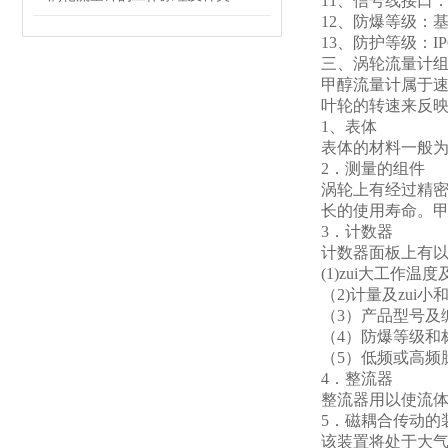
11
、信号线接口：
12
、防爆等级：基本
13
、防护等级：IP
三、涡轮流量计
甲醇流量计属于
叶轮的转速来反
1
、表体
表体的材料一般
2
．测量的组件
涡轮上有经过精密
长的使用寿命。甲
3
．计数器
计数器面板上有
(1)zui
大工作温度
（2)计量及zui小
（3）产品型号及
（4）防爆等级和
（5）低频或高频
4
．整流器
整流器用以使流体
5
．磁耦合传动的
该装置将处于大