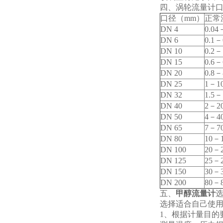
四、涡轮流量计
口径（mm）
正常流
DN 4
0.04
－
DN 6
0.1
－
DN 10
0.2
－
DN 15
0.6
－
DN 20
0.8
－
DN 25
1
－1
DN 32
1.5
－
DN 40
2
－2
DN 50
4
－4
DN 65
7
－7
DN 80
10
－1
DN 100
20
－2
DN 125
25
－2
DN 150
30
－3
DN 200
80
－8
五、
甲醇流量计
选择适合自己使用
1
、根据计量目的