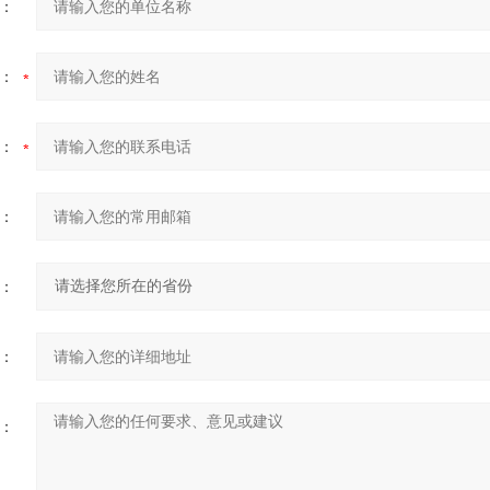
：
：
：
：
：
：
：