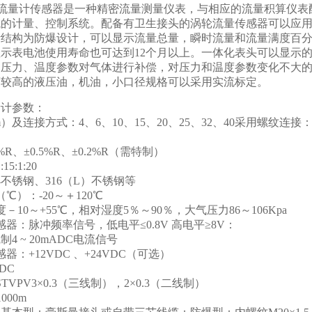
流量计传感器是一种精密流量测量仪表，与相应的流量积算仪表
域的计量、控制系统。配备有卫生接头的涡轮流量传感器可以应
结构为防爆设计，可以显示流量总量，瞬时流量和流量满度百分
示表电池使用寿命也可达到12个月以上。一体化表头可以显示
定压力、温度参数对气体进行补偿，对压力和温度参数变化不大
度较高的液压油，机油，小口径规格可以采用实流标定。
量计参数：
连接方式：4、6、10、15、20、25、32、40采用螺纹连接：15、2
R、±0.5%R、±0.2%R（需特制）
5:1:20
4不锈钢、316（L）不锈钢等
℃）：-20～＋120
℃
10～+55℃，相对湿度5％～90％，大气压力86～106Kpa
器：脉冲频率信号，低电平≤0.8V 高电平≥8V：
4 ~ 20mADC电流信号
：+12VDC 、+24VDC（可选）
DC
VPV3×0.3（三线制），2×0.3（二线制）
000m