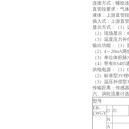
连接方式：螺纹
直管段要求：气体
液体：上游直管段应
插入式：上游直管段
显示方式：（1）
（2）现场显示：
（3）温度压力补
输出功能：（1）
（2）4～20mA
（3）单位体积脉
（4）带有RS4
供电电源：（1）D
（2）标准型3V
（3）温压补偿型
传输距离：传感器
六、涡轮流量计
型号
EB-
□
/□
LWGY
N
A