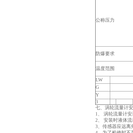
公称压力
防爆要求
温度范围
LW
G
Y
3
七、涡轮流量计
1
、 涡轮流量计
2
、 安装时液体流
3
、传感器应远离
4
、为了检修时不