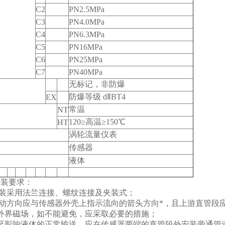
C2
PN2.5MPa
C3
PN4.0MPa
C4
PN6.3MPa
C5
PN16MPa
C6
PN25MPa
C7
PN40MPa
无标记，非防爆
防爆等级 d
Ⅱ
BT4
EX
常温
NT
120≥
高温≥150
℃
HT
涡轮流量仪表
传感器
液体
安装要求：
安装采用法兰连接、螺纹连接及夹装式；
动方向应与传感器外壳上指示流向的箭头方向*，且上游直管段应≥
外界磁场，如不能避免，应采取必要的措施；
至影响液体的正常输送，应在传感器两端的直管段外安装旁通管