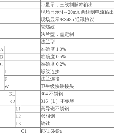
带显示，三线制脉冲输出
现场显示/4～20mA 两线制电流输出
现场显示/RS485 通讯协议
管螺纹
法兰型，需定制
法兰型
准确度 1.0%
A
准确度 0.5%
B
准确度 0.2%
C
螺纹连接
L
法兰连接
F
卫生级快装接头
W
304
不锈钢
K1
316
（L）不锈钢
K2
高导磁不锈钢
L1
双相钢
L2
镀钛
L3
C1
PN1.6MPa