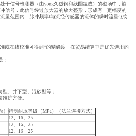
于信号检测器（由yong久磁钢和线圈组成）的磁场中，旋
脉冲信号，此信号经过放大器的放大整形，形成有一定幅度的
流量范围内，脉冲频率f与流经传感器的流体的瞬时流量Q成
经常校准或在线校准可得到*的精确度，在贸易结算中是优先选用的
强；
向型、井下型、混砂型等；
装维护方便。
a）
特制耐压等级（MPa）（法兰连接方式）
12
、16、25
12
、16、25
12
、16、25