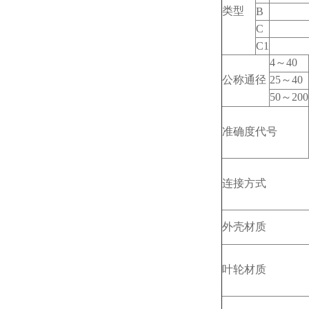
类型
B
C
C1
4
～40
公称通径
25
～40
50
～200
准确度代号
连接方式
外壳材质
叶轮材质