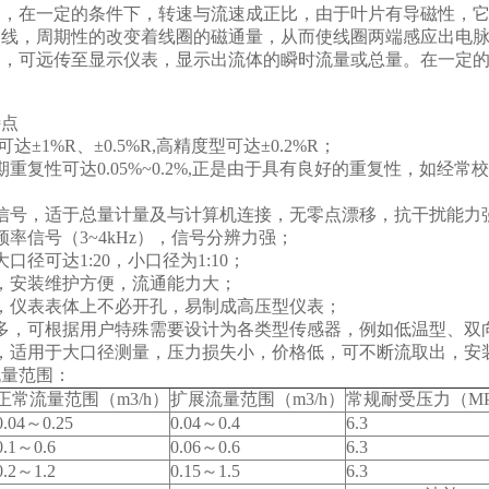
，在一定的条件下，转速与流速成正比，由于叶片有导磁性，它处
力线，周期性的改变着线圈的磁通量，从而使线圈两端感应出电
，可远传至显示仪表，显示出流体的瞬时流量或总量。在一定的
特点
达±1%R、±0.5%R,高精度型可达±0.2%R；
重复性可达0.05%~0.2%,正是由于具有良好的重复性，如
信号，适于总量计量及与计算机连接，无零点漂移，抗干扰能力
率信号（3~4kHz），信号分辨力强；
口径可达1:20，小口径为1:10；
，安装维护方便，流通能力大；
，仪表表体上不必开孔，易制成高压型仪表；
多，可根据用户特殊需要设计为各类型传感器，例如低温型、双
，适用于大口径测量，压力损失小，价格低，可不断流取出，安
流量范围：
正常流量范围（m3/h）
扩展流量范围（m3/h）
常规耐受压力（MP
0.04
～0.25
0.04
～0.4
6.3
0.1
～0.6
0.06
～0.6
6.3
0.2
～1.2
0.15
～1.5
6.3