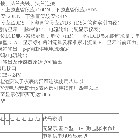
连接、法兰夹装、法兰连接
：上游直管段应≥10DN，下游直管段应≥5DN
≥20DN，下游直管段应≥5DN
应≥20DS，下游直管段应≥7DS（DS为管道实测内径）
远传显示： 脉冲输出、电流输出（配显示仪表）
8位LCD显示累积流量，单位（m3） 4位LCD显示瞬时流量，
偿型： A、显示标准瞬时流量及标准累计流量 B、显示当前压
脉冲输出，p-p值由供电电源确定
两线制电流输出
冲输出及传感器原始脉冲输出
85通迅接口
C5～24V
锂电池安装于仪表内部可连续使用八年以上
3V锂电池安装于仪表内部可连续使用四年以上
至显示仪距离可达500m
选型
代号说明
/□
/□
/□
/□
/□
/□
/□
无显示,基本型,+3V 供电,脉冲输出
电池供电现场显示型