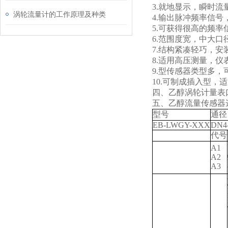
3.
就地显示，瞬时流
涡轮流量计的工作原理及种类
4.
输出脉冲频率信号，4
5.
可获得很高的频率
6.
范围度宽，中大口径
7.
结构紧凑轻巧，安
8.
适用高压测量，仪
9.
型传感器类型多，
10.
可制成插入型，适
四、乙醇涡轮计量表
五、乙醇流量传感器
型号
通径
EB-LWGY-XXX
DN4
代号
A1
A2
A3