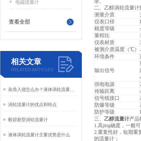
录。
电磁流量计
二、乙醇涡轮流量计
测量介质
查看全部
仪表口径
精度等级
量程比
仪表材质
被测介质温度（℃）
环境条件
相关文章
RELATED ARTICLES
输出信号
供电电源
杂质入侵怎么办？液体涡轮流量计前置过滤器的重要性与清理
传输距离
信号线接口
涡轮流量计的优点和特点
防爆等级
防护等级
三、
乙醇流量计
产品
毅碧新型涡轮流量计
1.
高jing确度，一般可
2.
重复性好，短期重复
液体涡轮流量计主要优势是什么
的流量计；