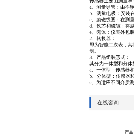
传感器主要由测量导
a
、测量导管：由不
b
、测量电极：安装
c
、励磁线圈：在测
d
、铁芯和磁轭：将
e
、壳体：仪表外包
2
、转换器：
即为智能二次表，其
制。
3
、产品组装形式：
其分为一体型和分体
a
、一体型：传感器
b
、分体型：传感器
c
、为适应不同介质
在线咨询
产品