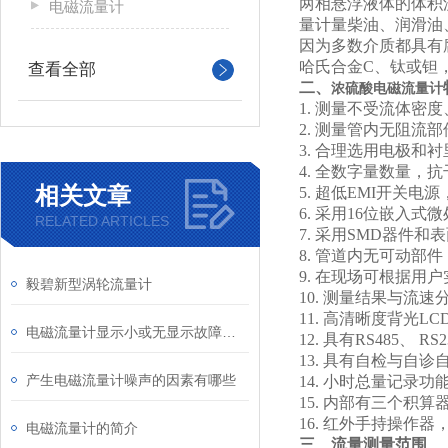
两相悬浮液体的体积
电磁流量计
量计量柴油、润滑油
因为多数介质都具有
哈氏合金C、钛或钽，
查看全部
二、
浓硫酸电磁流量计
1.
测量不受流体密度
2.
测量管内无阻流部
3.
合理选用电极和衬
4.
全数字量数量，抗干
相关文章
5.
超低EMI开关电源
6.
采用16位嵌入式
RELATED ARTICLES
7.
采用SMD器件和
8.
管道内无可动部件
9.
在现场可根据用户
毅碧新型涡轮流量计
10.
测量结果与流速
11.
高清晰度背光LC
电磁流量计显示小或无显示故障分析及处理
12.
具有RS485、 RS
13.
具有自检与自诊
产生电磁流量计噪声的因素有哪些
14.
小时总量记录功
15.
内部有三个积算
16.
红外手持操作器，
电磁流量计的简介
三、流量测量范围