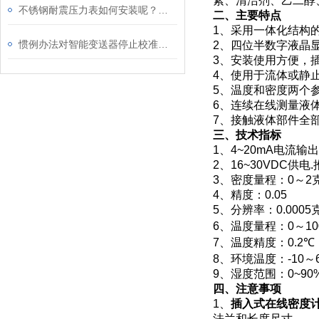
素、清洁剂、乙二醇
不锈钢耐震压力表如何安装呢？请看这里
二、主要特点
1
、采用一体化结构
惯例办法对智能变送器停止校准是不行的
2
、四位半数字液晶
3
、安装使用方便，
4
、使用于流体或静
5
、温度和密度两个
6
、连续在线测量液
7
、接触液体部件全
三、技术指标
1
、
4~20mA
电流输出
2
、
16~30VDC
供电
.
3
、密度量程：
0
～
2
4
、精度：
0.05
5
、分辨率：
0.0005
6
、温度量程：
0
～
10
7
、温度精度：
0.2
℃
8
、环境温度：
-10
～
9
、湿度范围：
0~90
四、注意事项
1
、
插入式在线密度
法兰和长度尺寸。