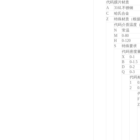
代码
膜片材质
A
316L
不锈钢
C
哈氏合金
Z
特殊材质（根
代码
介质温度
N
常温
M
0-80
H
0-120
S
特殊要求
代码
密度量
X
0-1
B
0-1.5
D
0-2
Q
0-3
代码
1
0
2
0
F
Z