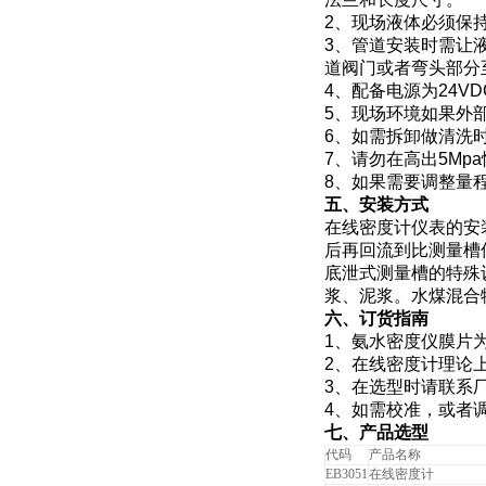
2
、现场液体必须保
3
、管道安装时需让液
道阀门或者弯头部分
4
、配备电源为
24VD
5
、现场环境如果外
6
、如需拆卸做清洗
7
、请勿在高出
5Mpa
8
、如果需要调整量
五、安装方式
在线密度计仪表的安
后再回流到比测量槽
底泄式测量槽的特殊
浆、泥浆。水煤混合
六、订货指南
1
、氨水密度仪膜片为
2
、在线密度计理论
3
、在选型时请联系
4
、如需校准，或者
七、产品选型
代码
产品名称
EB3051
在线密度计