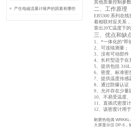
其他质量控制参
二、工作原理
产生电磁流量计噪声的因素有哪些
EB5300
系列在线
着相联对应关系，
算出20℃温度下
三、优点和缺
1
、*一体化的“
2
、可连续测量；
3
、没有可动部件
4
、长杆型适于在开
5
、提供包括 316
6
、密度、标准密度
7
、提供温度传感
8
、通过防爆认证
9
、允许存在少量
10
、不易受温度
11
、直插式密度
12
、该密度计用
耐磨热电偶 WRKKL-7
大屏显示仪 DP-5，输