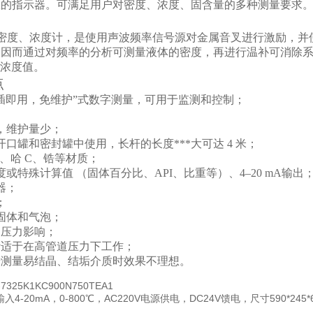
数的指示器。可满足用户对密度、浓度、固含量的多种测量要求
密度、浓度计，是使用声波频率信号源对金属音叉进行激励，并
因而通过对频率的分析可测量液体的密度，再进行温补可消除系
的浓度值。
点
即插即用，免维护”式数字测量，可用于监测和控制；
，维护量少；
口罐和密封罐中使用，长杆的长度***大可达 4 米；
L、哈 C、锆等材质；
或特殊计算值 （固体百分比、API、比重等）、4–20 mA输出
器；
；
固体和气泡；
、压力影响；
计适于在高管道压力下工作；
于测量易结晶、结垢介质时效果不理想。
325K1KC900N750TEA1
入4-20mA，0-800℃，AC220V电源供电，DC24V馈电，尺寸590*24