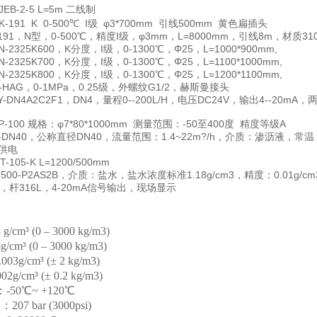
B-2-5 L=5m 二线制
-191 K 0-500℃ I级 φ3*700mm 引线500mm 黄色扁插头
191，N型，0-500℃，精度I级，φ3mm，L=8000mm，引线8m，材质3
2325K600，K分度，I级，0-1300℃，Φ25，L=1000*900mm,
2325K700，K分度，I级，0-1300℃，Φ25，L=1100*1000mm,
2325K800，K分度，I级，0-1300℃，Φ25，L=1200*1100mm,
-HAG，0-1MPa，0.25级，外螺纹G1/2，赫斯曼接头
Y-DN4A2C2F1，DN4，量程0--200L/H，电压DC24V，输出4--
100 规格：φ7*80*1000mm 测量范围：-50至400度 精度等级A
E-DN40，公称直径DN40，流量范围：1.4~22m?/h，介质：渗沥液，常
V供电
105-K L=1200/500mm
500-P2AS2B，介质：盐水，盐水浓度标准1.18g/cm3，精度：0.01g
，杆316L，4-20mA信号输出，现场显示
m³ (0 – 3000 kg/m3)
³ (0 – 3000 kg/m3)
g/cm³ (± 2 kg/m3)
/cm³ (± 0.2 kg/m3)
0℃~ +120℃
7 bar (3000psi)