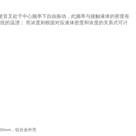
。
使音叉处于中心频率下自由振动，此频率与接触液体的密度有
统的温漂； 而浓度则根据对应液体密度和浓度的关系式可计
；
5*60mm，铝合金外壳