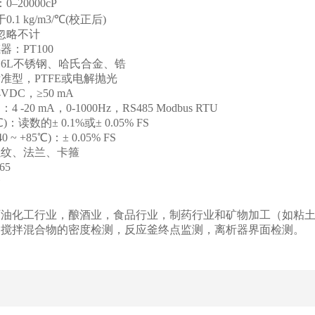
20000cP
1 kg/m3/℃(校正后)
忽略不计
：PT100
16L不锈钢、哈氏合金、锆
准型，PTFE或电解抛光
DC，≥50 mA
20 mA，0-1000Hz，RS485 Modbus RTU
：读数的± 0.1%或± 0.05% FS
~ +85℃)：± 0.05% FS
螺纹、法兰、卡箍
65
金
石油化工行业，酿酒业，食品行业，制药行业和矿物加工（如粘
，搅拌混合物的密度检测，反应釜终点监测，离析器界面检测。