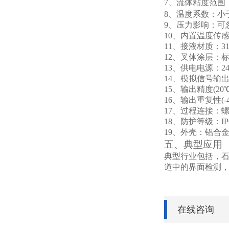
7
、流体粘度范围：0–
8
、温度系数：小于0.
9
、压力影响：可
10
、内置温度传感器
11
、接液材质：3
12
、叉体涂层：标
13
、供电电源：24V
14
、模拟信号输出：4 -
15
、输出精度(20℃)
16
、输出重复性(-40 
17
、过程连接：
18
、防护等级：IP
19
、外壳：铝合
五、典型应用
典型行业包括，
道中的界面检测
在线咨询