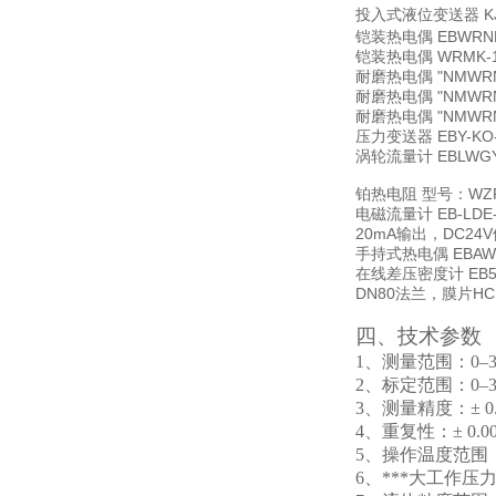
投入式液位变送器 KJE
铠装热电偶 EBWRNK
铠装热电偶 WRMK-
耐磨热电偶 "NMWRN-
耐磨热电偶 "NMWRN-
耐磨热电偶 "NMWRN-
压力变送器 EBY-KO
涡轮流量计 EBLWG
铂热电阻 型号：WZP-
电磁流量计 EB-LD
20mA输出，DC24
手持式热电偶 EBAWT-
在线差压密度计 EB5
DN80法兰，膜片HC
四、技术参数
1
、测量范围：0–3 g/c
2
、标定范围：0–3g/cm
3
、测量精度：± 0.003
4
、重复性：± 0.0002g
5
、操作温度范围：-5
6
、***大工作压力：20