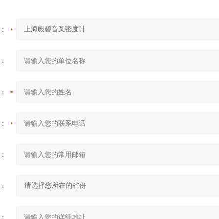
：
：
：
：
：
：
：