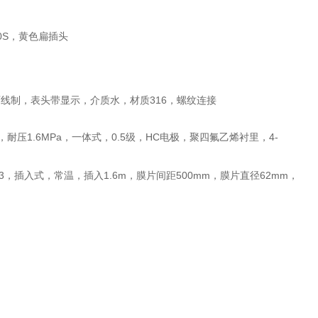
10S，黄色扁插头
20mA，两线制，表头带显示，介质水，材质316，螺纹连接
温，耐压1.6MPa，一体式，0.5级，HC电极，聚四氟乙烯衬里，4-
/cm3，插入式，常温，插入1.6m，膜片间距500mm，膜片直径62mm，