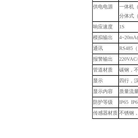
供电电源
一体机
分体式
响应速度
1S
模拟输出
4~20mA
通讯
RS485
（
报警输出
220VAC
管道材质
碳钢，
显示
四行，
显示内容
质量流
防护等级
IP65 IP6
传感器材质
不锈钢