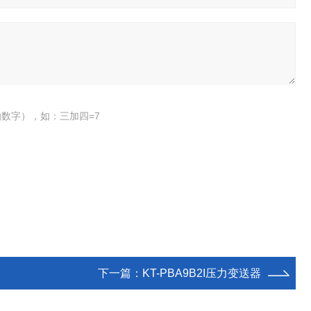
数字），如：三加四=7
下一篇：
KT-PBA9B2I压力变送器