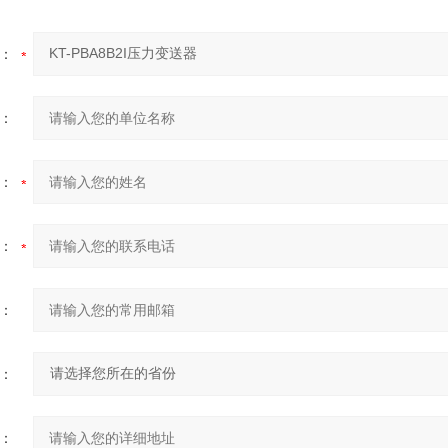
：
：
：
：
：
：
：