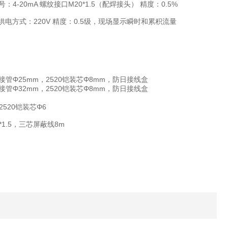
号：4-20mA 螺纹接口M20*1.5（配焊接头） 精度：0.5%
a，供电方式：220V 精度：0.5级，现场显示瞬时和累积流量
20连接管Φ25mm，2520铠装芯Φ8mm，防日接线盒
20连接管Φ32mm，2520铠装芯Φ8mm，防日接线盒
，2520铠装芯Φ6
0*1.5，三芯屏蔽线8m