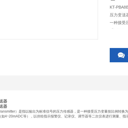
KT-PBA
压力变送器
一种接受
受到的气
以供给指
变送器
变送器
ure transmitter）是指以输出为标准信号的压力传感器，是一种接受压力变量按
如4~20mADC等），以供给指示报警仪、记录仪、调节器等二次仪表进行测量、指