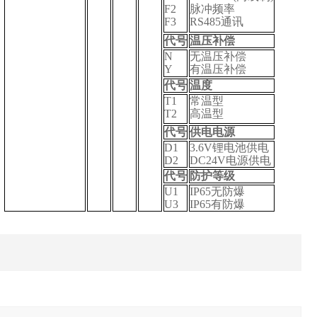
F2
脉冲频率
F3
RS485
通讯
代号
温压补偿
N
无温压补偿
Y
有温压补偿
代号
温度
T1
常温型
T2
高温型
代号
供电电源
D1
3.6V
锂电池供电
D2
DC24V
电源供电
代号
防护等级
U1
IP65
无防爆
U3
IP65
有防爆