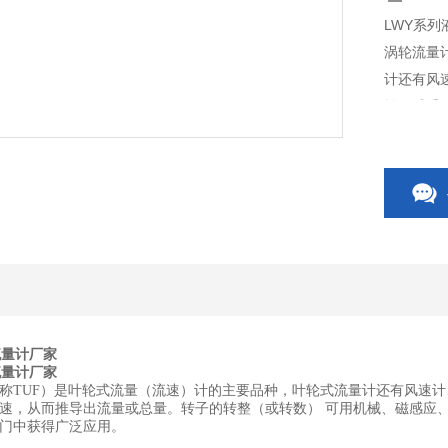
LWY系
涡轮流量
计还有风
转子感受
用机械、
工、科研
流量计厂家
流量计厂家
称TUF）是叶轮式流量（流速）计的主要品种，叶轮式流量计还有风速计
速，从而推导出流量或总量。转子的转整（或转数） 可用机械、磁感应
门中获得广泛应用。