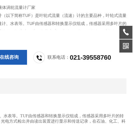
列液体涡轮流量计厂家
计（以下简称TUF）是叶轮式流量（流速）计的主要品种，叶轮式流量
速计、水表等。TUF由传感器和转换显示仪组成，传感器采用多叶片的
流体的平均流速，从而推导出流量或总量。转子的转整（或转数） 可
磁感应、光电方式检出并由读出装置进行显示和传送记录，在石油、化
、国防、计量各部门中获得广泛应用。
021-39558760
在线咨询
联系电话：
、水表等。TUF由传感器和转换显示仪组成，传感器采用多叶片的转
、光电方式检出并由读出装置进行显示和传送记录，在石油、化工、科