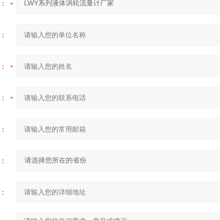
：
：
：
：
：
：
：