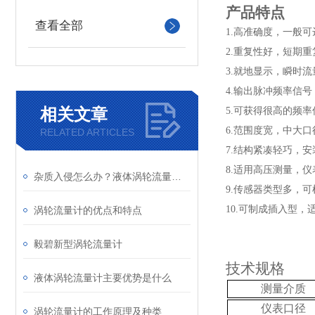
产品特点
查看全部
1.高准确度，一般可达
2.重复性好，短期
3.就地显示，瞬时
4.输出脉冲频率信号，
相关文章
5.可获得很高的频
6.范围度宽，中大口径
RELATED ARTICLES
7.结构紧凑轻巧，
8.适用高压测量，
杂质入侵怎么办？液体涡轮流量计前置过滤器的重要性与清理
9.传感器类型多，
10.可制成插入型
涡轮流量计的优点和特点
毅碧新型涡轮流量计
技术规格
液体涡轮流量计主要优势是什么
测量介质
仪表口径
涡轮流量计的工作原理及种类