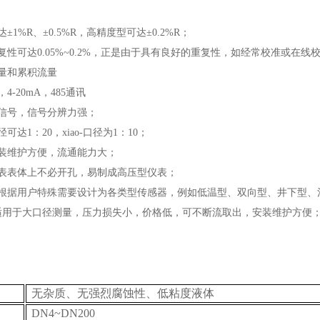
±1%R、±0.5%R，高精度型可达±0.2%R；
重复性可达0.05%~0.2%，正是由于具有良好的重复性，如经常校准或
流量和累积流量
4-20mA，485通讯
率信号，信号分辨力强；
可达1：20，xiao-口径为1：10；
安装维护方便，流通能力大；
仪表表体上不必开孔，易制成高压型仪表；
可根据用户特殊需要设计为各类型传感器，例如低温型、双向型、井下型、
，适用于大口径测量，压力损失小，价格低，可不断流取出，安装维护方便
无杂质、无强烈腐蚀性、低粘度液体
DN4~DN200