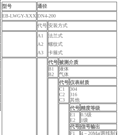
型号
通径
EB-LWGY-XXX
DN4-200
代号
安装方式
A1
法兰式
A2
螺纹式
A3
卡箍式
代号
被测介质
B1
液体
B2
气体
代号
仪表材质
C1
304
C2
316
C3
其他
代号
精度等级
E1
0.5
级
E2
1
级
代号
信号输出
F1
4
－20Ma(两线制)