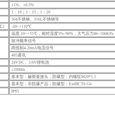
±1%、±0.5%
1
：10；1：15；1：20
304
不锈钢、316L不锈钢等
℃）
-20~+110
℃
温度-10~+55℃，相对湿度5%~90%，大气压力86~106KPa
脉冲频率信号
两线制4-20mA电流信号
485
通讯
24VDC
、3.6V锂电池
≤1000m
基本型：赫斯曼接头，防爆型：内螺纹M20*1.5
基本型：非防爆产品，防爆型：ExdIICT6 Gb
IP65