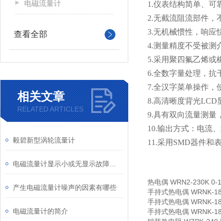
电磁流量计
1.仪表结构简单、
2.无截流阻流部件
3.
无机械惯性，响应
查看全部
4.
测量精度不受被测
5.
采用聚四氟乙烯或橡
6.
全数字量处理，抗干
7.
全汉字菜单操作，
相关文章
8.
高清晰度背光LCD
RELATED ARTICLES
9.
具有双向流量测量
10.
输出方式：电流、频
毅碧新型涡轮流量计
11.
采用SMD器件和表
电磁流量计显示小或无显示故障分析及处理
热电偶
WRN2-230K 0-
产生电磁流量计噪声的因素有哪些
手持式热电偶
WRNK-18
手持式热电偶
WRNK-18
电磁流量计的简介
手持式热电偶
WRNK-18