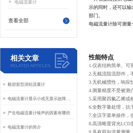
电磁流量计
示的同时，还可以输
部门。
查看全部
电磁流量计除可测量
性能特点
相关文章
1.仪表结构简单、
RELATED ARTICLES
2.无截流阻流部件
3.
无机械惯性，响应
毅碧新型涡轮流量计
4.
测量精度不受被测
电磁流量计显示小或无显示故障分析及处理
5.
采用聚四氟乙烯或橡
6.
全数字量处理，抗干
产生电磁流量计噪声的因素有哪些
7.
全汉字菜单操作，
8.
高清晰度背光LCD
电磁流量计的简介
9.
具有双向流量测量