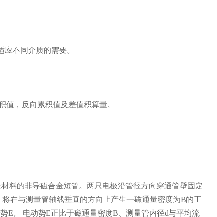
可适应不同介质的需要。
积值，反向累积值及差值积算量。
缘材料的非导磁合金短管。两只电极沿管径方向穿通管壁固定
，将在与测量管轴线垂直的方向上产生一磁通量密度为B的工
E。 电动势E正比于磁通量密度B、测量管内径d与平均流