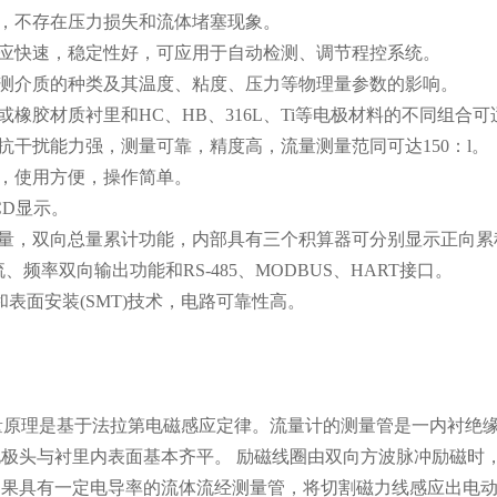
件，不存在压力损失和流体堵塞现象。
应快速，稳定性好，可应用于自动检测、调节程控系统。
测介质的种类及其温度、粘度、压力等物理量参数的影响。
或橡胶材质衬里和HC、HB、316L、Ti等电极材料的不同组合
抗干扰能力强，测量可靠，精度高，流量测量范同可达150：l。
，使用方便，操作简单。
CD显示。
量，双向总量累计功能，内部具有三个积算器可分别显示正向累
、频率双向输出功能和RS-485、MODBUS、HART接口。
和表面安装(SMT)技术，电路可靠性高。
量原理是基于法拉第电磁感应定律。流量计的测量管是一内衬绝
极头与衬里内表面基本齐平。 励磁线圈由双向方波脉冲励磁时
果具有一定电导率的流体流经测量管，将切割磁力线感应出电动势