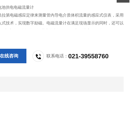
列电池供电电磁流量计
法拉第电磁感应定律来测量管内导电介质体积流量的感应式仪表，采用
入式技术，实现数字励磁。电磁流量计在满足现场显示的同时，还可以
20mA电流信号供记录、调节和控制用，现已广泛地应用于化工、环保、
药、造纸、给排水等工业技术和管理部门。
021-39558760
在线咨询
联系电话：