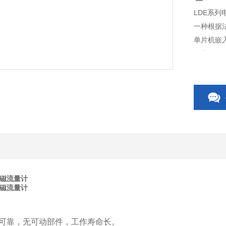
LDE系
一种根据
单片机嵌
输出4-
冶金、医
电磁流量计
电磁流量计
、可靠，无可动部件，工作寿命长。