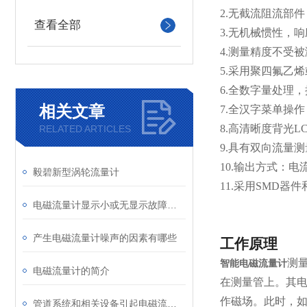
2.无截流阻流部
查看全部
3.
无机械惯性，响
4.
测量精度不受被
5.
采用聚四氟乙烯
6.
全数字量处理，
相关文章
7.
全汉字菜单操作
8.
高清晰度背光L
RELATED ARTICLES
9.
具有双向流量测
10.
输出方式：电流
毅碧新型涡轮流量计
11.
采用SMD器件
电磁流量计显示小或无显示故障分析及处理
产生电磁流量计噪声的因素有哪些
工作原理
测
智能电磁流量计
电磁流量计的简介
在测量管上。其电
作磁场。此时，如
管道系统和相关设备引起电磁流量计故障源