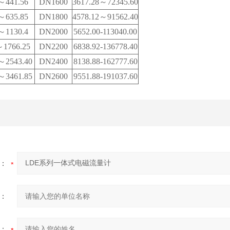
～441.56
DN1600
3617.28
～72345.60
～635.85
DN1800
4578.12
～91562.40
～1130.4
DN2000
5652.00-113040.00
1766.25
DN2200
6838.92-136778.40
～2543.40
DN2400
8138.88-162777.60
～3461.85
DN2600
9551.88-191037.60
：
：
：