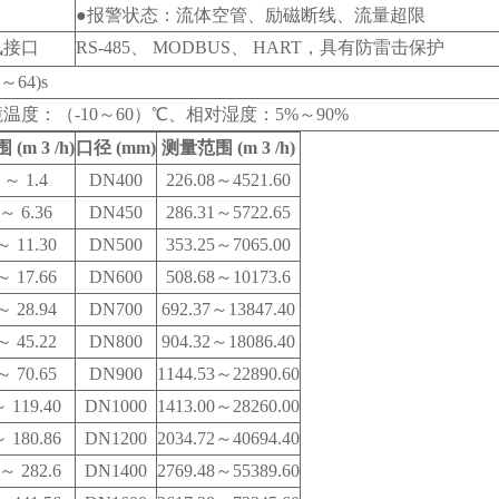
●报警状态：流体空管、励磁断线、流量超限
讯接口
RS-485
、 MODBUS、 HART，具有防雷击保护
～64)s
温度：（-10～60）℃、相对湿度：5%～90%
(m 3 /h)
口径 (mm)
测量范围 (m 3 /h)
4
～ 1.4
DN400
226.08
～4521.60
～ 6.36
DN450
286.31
～5722.65
～ 11.30
DN500
353.25
～7065.00
～ 17.66
DN600
508.68
～10173.6
～ 28.94
DN700
692.37
～13847.40
～ 45.22
DN800
904.32
～18086.40
～ 70.65
DN900
1144.53
～22890.60
 119.40
DN1000
1413.00
～28260.00
 180.86
DN1200
2034.72
～40694.40
～ 282.6
DN1400
2769.48
～55389.60