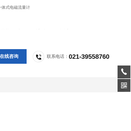
一体式电磁流量计
结构简单、可靠，无可动部件，工作寿命长。
流阻流部件，不存在压力损失和流体堵塞现象。
021-39558760
在线咨询
联系电话：
械惯性，响应快速，稳定性好，可应用于自动检测、调节程控系统。
精度不受被测介质的种类及其温度、粘度、压力等物理量参数的影响。
四氟乙烯或橡胶材质衬里和HC、HB、316L、Ti等电极材料的不同组合
同介质的需要。