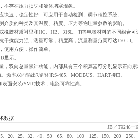
件，不存在压力损失和流体堵塞现象。
应快速，稳定性好，可应用于自动检测、调节程控系统。
测介质的种类及其温度、粘度、压力等物理量参数的影响。
或橡胶材质衬里和HC、HB、316L、Ti等电极材料的不同组合
抗干扰能力强，测量可靠，精度高，流量测量范同可达150：l。
，使用方便，操作简单。
CD显示。
量，双向总量累计功能，内部具有三个积算器可分别显示正向累
、频率双向输出功能和RS-485、MODBUS、HART接口。
和表面安装(SMT)技术，电路可靠性高。
术数据
JB
／T9248一l
5、20、25、32、40、50、65、80、100、125、150、200、250、3