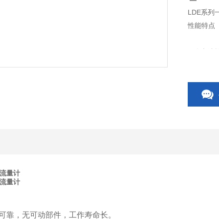
LDE系列
性能特点
1.仪表
2.无截
3.无机
4.测量
5.采用聚
可适应不
磁流量计
磁流量计
6
、可靠，无可动部件，工作寿命长。