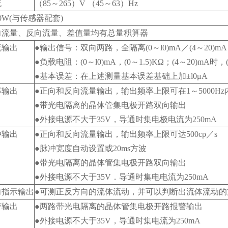
流
（85～265）V （45～63）Hz
0W(与传感器配套)
向流量、反向流量、差值量均有总量积算器
流输出
●输出信号：双向两路，全隔离(0～l0)mA／(4～20)mA
●负载电阻：(0～l0)mA，(0～1.5)KΩ；(4～20)mA时，(
●基本误差：在上述测量基本误差基础上加±l0μA
率输出
●正向和反向流量输出，输出频率上限可在1～5000Hz
●带光电隔离的晶体管集电极开路双向输出
●外接电源不大于35V，导通时集电极电流为250mA
冲输出
●正向和反向流量输出，输出频率上限可达500cp／s
●脉冲宽度自动设置或20ms方波
●带光电隔离的晶体管集电极开路双向输出
●外接电源不大于35V．导通时集电电流为250mA
向指示输出
●可测正反方向的流体流动，并可以判断出流体流动的
警输出
●两路带光电隔离的晶体管集电极开路报警输出
●外接电源不大于35V，导通时集电流为250mA