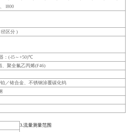
、 l800
口径区分 )
：(-l5～+50)℃
聚全氟乙丙烯(F46)
、铂／铱合金、不锈钢涂覆碳化钨
钢
3.
流量测量范围