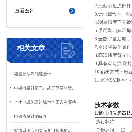
2.无截流阻流部
查看全部
3.
无机械惯性，响
4.
测量精度不受被
5.
采用聚四氟乙烯
6.
全数字量处理，
相关文章
7.
全汉字菜单操作
8.
高清晰度背光L
RELATED ARTICLES
9.
具有双向流量测
10.
输出方式：电流
毅碧新型涡轮流量计
11.
采用SMD器件
电磁流量计显示小或无显示故障分析及处理
产生电磁流量计噪声的因素有哪些
技术参数
1.
整机和传感器技
电磁流量计的简介
执行标准
公称通径
10
、1
管道系统和相关设备引起电磁流量计故障源