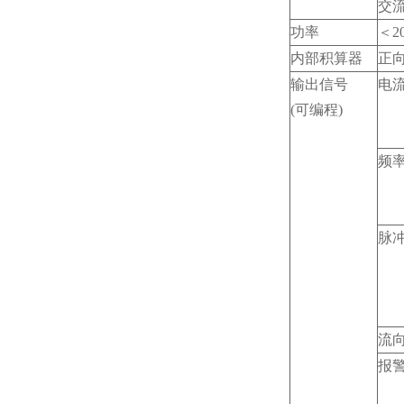
交
功率
＜2
内部积算器
正
输出信号
电
(
可编程)
频
脉
流
报