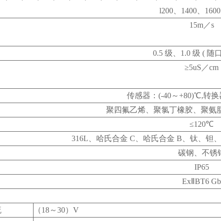
l200、1400、1600
15m
／s
0.5
级、1.0 级 ( 随
≥5uS／cm
传感器：(-40～+80)℃,转换器
聚四氟乙烯、聚氯丁橡胶、聚氨脂、
≤120℃
316L
、哈氏合金 C、哈氏合金 B、钛、钽
碳钢、不锈
IP65
Ex
ⅡBT6 Gb
流
（18～30）V