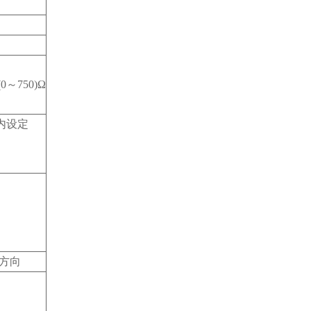
0～750)Ω
内设定
方向