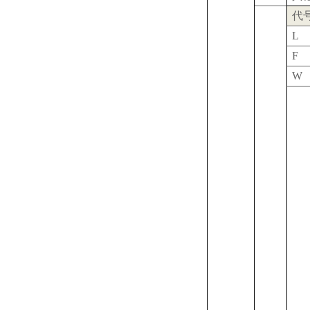
代
L
F
W