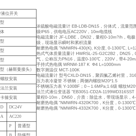
/液位开关
型
浓硫酸电磁流量计
EB-LDB-DN15，分体式，流量范
级IP65，供电电压AC220V，10m电缆线
体
电磁流量计
JF-LDBE，DN32，量程0-10m?/h
型
级，现场显示瞬时和累积流量
耐磨热电偶
"NMWRN-430(K), K分度, 0-1300℃, L=
型
热式气体质量流量计
HWRSL-25-G2C2B2，DN2
气，公称压力PN16，温度0-100℃，220V，带4-20
型
手持式热电偶
WRNM-187 K Φ4 L=1000mm
型（赫斯曼接头）
数字测温仪
MCT-100K
电磁流量计
型号CXLD-DN15，聚四氟乙烯衬里，31
螺纹安装
压力表冷凝管
不锈钢；两侧内螺纹M20*1.5
不锈钢压力表
Y-100BF；0～1.6MPa;1.6级 螺纹M20*
法兰安装
法兰式液位变送器
"EB3051-CD2A-1199WD316SS
量程0-10m，DN50，介质：除盐水，带现场显示，4-
卡箍安装
耐磨热电偶
"NMWRN-4320K700，K分度，0-130
D
DC24V
耐磨热电偶
"NMWRN-4332K700，K分度，0-130
A
AC220
P
普通型
B
防爆型