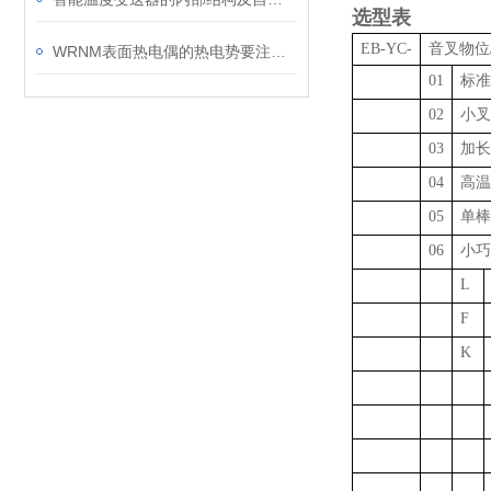
选型表
EB-YC-
音叉物位
WRNM表面热电偶的热电势要注意哪些问题呢？
01
标准
02
小叉
03
加长
04
高温
05
单棒
06
小巧
L
F
K