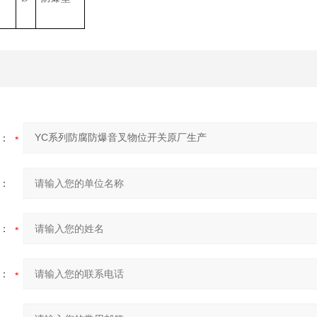
：
：
：
：