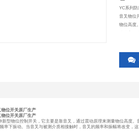
YC系列
音叉物位
物位高度
体使音叉
幅将改变
叉物位开关原厂生产
叉物位开关原厂生产
种新型物位控制开关，它主要是靠音叉，通过震动原理来测量物位高度。
频率下振动。当音叉与被测介质相接触时，音叉的频率和振幅将改变，这