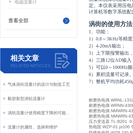
电磁流量计
定。本仪表采用压电应
计算机等数字系统配
查看全部
涡街的使用方法
1
、功能：
1
）0.8～3KHz等精
2
）4-20mA输出；
3
）上下限报警输出
相关文章
4
）三路12位AD输
RELATED ARTICLES
5
）可以0～1000Hz
6
）累积流量可记录
7
）整机平均功耗450
气体涡街流量计的设计与制造工艺
毅碧新型涡轮流量计
耐磨热电偶
WRNL-13
耐磨热电偶
WRNN-43
耐磨热电偶
NMWRN-4
涡轮流量计使用精度下降的可能原因是什么
耐磨热电偶
NMWRN-4
压力变送器
TL-B201 
热电阻
WZP-01 pt10
流量计的属性、选择和维护
防爆热电阻
WZP-240 