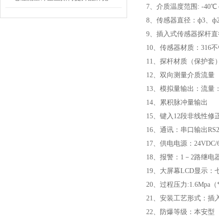
7、介质温度范围: -40℃～
8、传感器直径：ф3、ф2
9、插入式传感器探杆直径
10、传感器材质：316
11、探杆材质（保护套
12、双向测量介质流量
13、模拟量输出：流量：4-2
14、累积脉冲量输出
15、键入12段非线性修
16、通讯：串口输出RS232
17、供电电源：24VDC/60
18、报警：1－2路继电器
19、大屏幕LCD显示
20、过程压力:1.6Mpa（
21、安装工艺形式：插
22、防爆等级：本安型（i