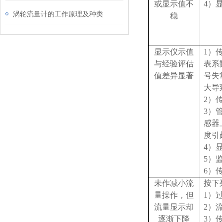
或显示值不
4
）
涡轮流量计的工作原理及种类
稳
显示仪示值
1
）
与经验评估
表系
值差异显著
号失
大导
2
）
3
）
感器
度引
4
）
5
）
6
）
未作减小流
按下
量操作，但
1
）
流量显示却
2
）
逐渐下降
3
）