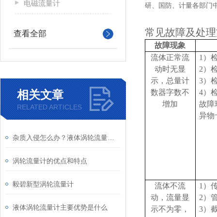
电磁流量计
研、国防、计量各部门
常见故障及处理
查看全部
故障现象
流体正常流
1
）
动时无显
2
）
示，总量计
3
）
相关文章
数器字数不
4
）
增加
故障
RELATED ARTICLES
异物
杂质入侵怎么办？液体涡轮流量计前置过滤器的重要性与清理
涡轮流量计的优点和特点
毅碧新型涡轮流量计
流体不流
1
）
动，流量显
2
）
液体涡轮流量计主要优势是什么
示不为零，
3
）