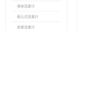
液体流量计
插入式流量计
质量流量计
智能流量计
蒸汽流量计
气体流量计
产品详情
涡街流量计
金属管浮子流量计
EB-LWGY常温型
、
EB-LWGY常温
涡轮流量计
涡轮流量计（以下简
子感受流体的平均流
电磁流量计
年即发布过******