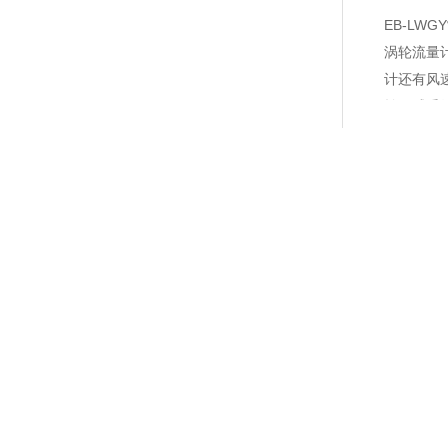
EB-LW
涡轮流量
计还有风
转子感受
用机械、
在1886年即
涡轮流量计
型涡轮流量计
称TUF）是叶轮式流量（流速）计的主要品种，叶轮式流量计还有风速计
速，从而推导出流量或总量。转子的转整（或转数） 可用机械、磁感应、
个TUF******，1914年的******认为TUF的流量与频率有关，在