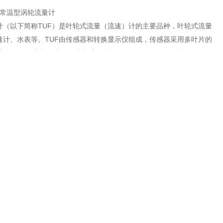
GY常温型涡轮流量计
计（以下简称TUF）是叶轮式流量（流速）计的主要品种，叶轮式流量
速计、水表等。TUF由传感器和转换显示仪组成，传感器采用多叶片的
流体的平均流速，从而推导出流量或总量。转子的转整（或转数） 可
磁感应、光电方式检出并由读出装置进行显示和传送记录。据称美国早
发布过******个TUF******，1914年的******认为T
021-39558760
在线咨询
联系电话：
、水表等。TUF由传感器和转换显示仪组成，传感器采用多叶片的转
光电方式检出并由读出装置进行显示和传送记录。据称美国早在1886
石油、化工、科研、国防、计量各部门中获得广泛应用。