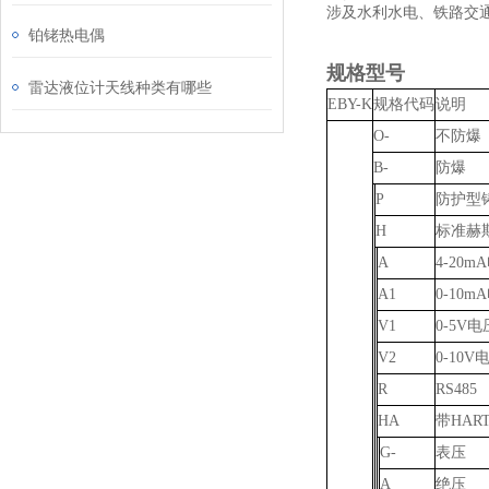
涉及水利水电、铁路交
铂铑热电偶
规格型号
雷达液位计天线种类有哪些
EBY-K
规格代码
说明
O-
不防爆
B-
防爆
P
防护型
H
标准赫
A
4-20
A1
0-10
V1
0-5V
V2
0-10
R
RS485
HA
带HAR
G-
表压
A
绝压