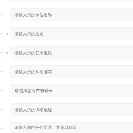
：
：
：
：
：
：
：