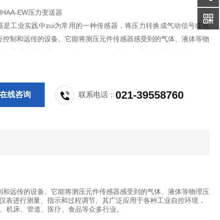
-HHAA-EW压力变送器
器是工业实践中zui为常用的一种传感器，将压力转换成气动信号或电
行控制和远传的设备。它能将测压元件传感器感受到的气体、液体等物
数转变成标准的电信号（如4~20mADC等），以供给指示报警仪、记
节器等二次仪表进行测量、指示和过程调节。其广泛应用于各种工业自
涉及水利水电、铁路交通、智能建筑、生产自控、航空航天、军工、石
021-39558760
在线咨询
联系电话：
控制和远传的设备。它能将测压元件传感器感受到的气体、液体等物理压
二次仪表进行测量、指示和过程调节。其广泛应用于各种工业自控环境，
、机床、管道、医疗、食品等众多行业。