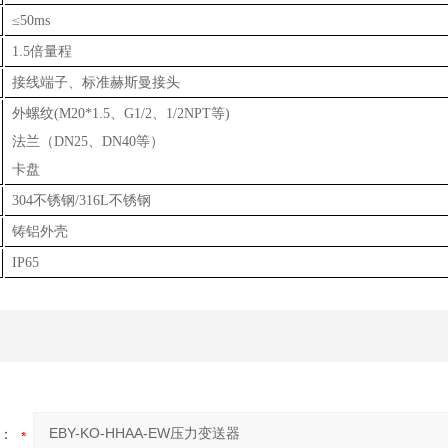
≤50ms
1.5倍量程
接线端子、标准赫斯曼接头
外螺纹(M20*1.5、G1/2、1/2NPT等)
法兰（DN25、DN40等）
卡盘
304不锈钢/316L不锈钢
铸铝外壳
IP65
：