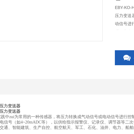
EBY-KO
压力变送
动信号进
理压力参
录仪、调
控环境，
EW压力变送器
EW压力变送器
践中zui为常用的一种传感器，将压力转换成气动信号或电动信号进行
电信号（如4~20mADC等），以供给指示报警仪、记录仪、调节器等
交通、智能建筑、生产自控、航空航天、军工、石化、油井、电力、船舶