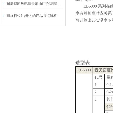
耐磨切断热电偶是炼油厂*的测温装置
EB5300
系列在
度有着相联对应关系
阻旋料位计/开关的产品特点解析
可计算出20℃温度下
选型表
EB5300
音叉密度
代号
量
1
0-1
2
0-2
3
其
代