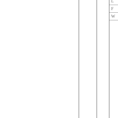
L
F
W