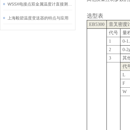
WSSX电接点双金属温度计直接测量各种生产过程
选型表
上海毅碧温度变送器的特点与应用
EB5300
音叉密度
代号
量
1
0-1
2
0-2
3
其
代
L
F
W