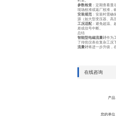
衬里。
参数检查
：定期查看显
现场校准或返厂校准，
安装规范
：安装时需确
源（如大型变压器、高压
工况适配
：避免超温、超
差或信号中断。
总结
智能型电磁流量计
作为
了传统仪表在复杂工况
流量计
将进一步升级，
在线咨询
产品
您的单位