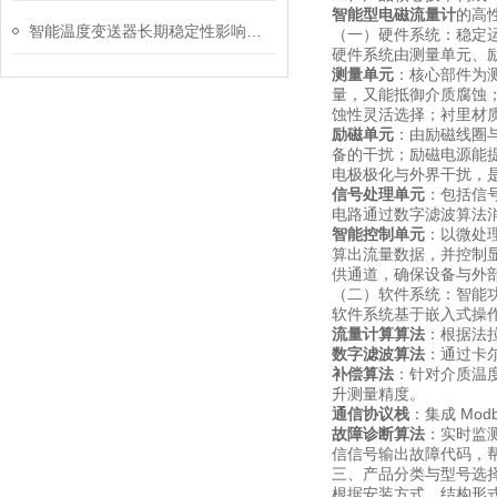
智能型电磁流量计
的高
智能温度变送器长期稳定性影响因素及定期校准周期建议
（一）硬件系统：稳定
硬件系统由测量单元、
测量单元
：核心部件为
量，又能抵御介质腐蚀；
蚀性灵活选择；衬里材质
励磁单元
：由励磁线圈
备的干扰；励磁电源能
电极极化与外界干扰，
信号处理单元
：包括信
电路通过数字滤波算法消
智能控制单元
：以微处
算出流量数据，并控制
供通道，确保设备与外
（二）软件系统：智能
软件系统基于嵌入式操作
流量计算算法
：根据法
数字滤波算法
：通过卡
补偿算法
：针对介质温
升测量精度。
通信协议栈
：集成 Mo
故障诊断算法
：实时监
信信号输出故障代码，
三、产品分类与型号选
根据安装方式、结构形