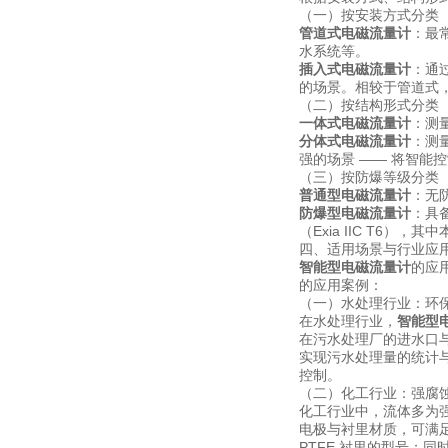
（一）按安装方式分类
管道式电磁流量计
：最
水系统等。
插入式电磁流量计
：通
的场景。相较于管道式，插
（二）按结构形式分类
一体式电磁流量计
：测
分体式电磁流量计
：测
强的场景 —— 将智
（三）按防爆等级分类
普通型电磁流量计
：无
防爆型电磁流量计
：具
（Exia IIC T6
四、适用场景与行业应
智能型电磁流量计
的应
的应用案例：
（一）水处理行业：环
在水处理行业，
智能型
在污水处理厂的进水口与出
实现污水处理量的统计与
控制。
（二）化工行业：强腐
化工行业中，流体多为
电极与衬里材质，可满足不
PTFE 衬里的型号；