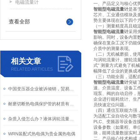
电磁流量计
一、产品定义与核心优
智能型电磁流量计
是基
芯片、工业通信模块及多
势主要体现在以下四个
查看全部
（一）测量精度高且稳
智能型电磁流量计
采用
影响。同时，设备内置
确保在复杂工况下仍能保持
介质中的测量表现。
（二）无机械磨损，使
相关文章
与涡轮流量计、腰轮流
式" 测量方式避免了机
RELATED ARTICLES
幅降低了企业的更换成
（三）功能全面，适配
智能型电磁流量计
突破
速、介质温度、设备工
中国变压器企业被诉倾销，贸易保护何时停?
现泵、阀的自动启停，形
企业进行能耗统计、生
耐磨切断热电偶保护管的材质有哪些分类？
员快速定位问题。
（四）通信互联能力强
为适配工业自动化与数
杂质入侵怎么办？液体涡轮流量计前置过滤器的重要性与清理
PLC、变频器等设备连
设备参数（如量程、单位、报
块，能将流量数据实时
WRN装配式热电偶为贵金属热电偶
二、产品核心技术构成