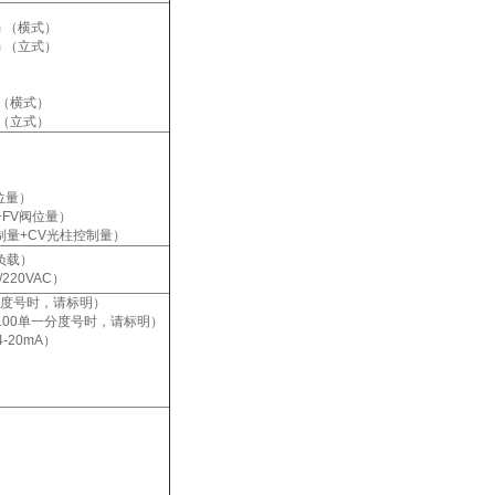
mm （横式）
mm （立式）
m （横式）
m （立式）
）
位量）
+FV阀位量）
制量+CV光柱控制量）
负载）
20VAC）
单一分度号时，请标明）
0-Cu100单一分度号时，请标明）
4-20mA）