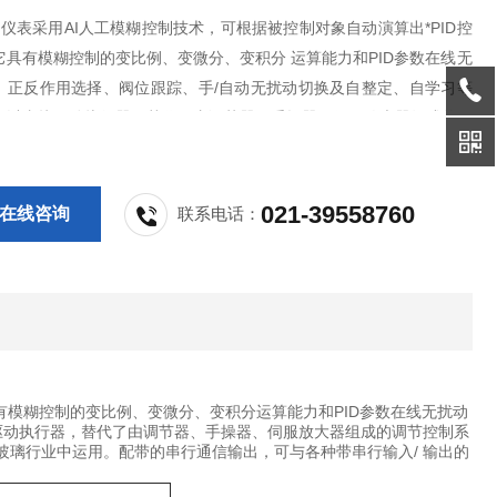
00 仪表采用AI人工模糊控制技术，可根据被控制对象自动演算出*PID控
它具有模糊控制的变比例、变微分、变积分 运算能力和PID参数在线无
、正反作用选择、阀位跟踪、手/自动无扰动切换及自整定、自学习等
可以直接驱动执行器，替代了由调节器、手操器、伺服放大器组成的调
统，即合三为一，为用户提供了一种性能*的系统方案。
021-39558760
在线咨询
联系电话：
它具有模糊控制的变比例、变微分、变积分运算能力和PID参数在线无扰动
驱动执行器，替代了由调节器、手操器、伺服放大器组成的调节控制系
玻璃行业中运用。配带的串行通信输出，可与各种带串行输入/ 输出的