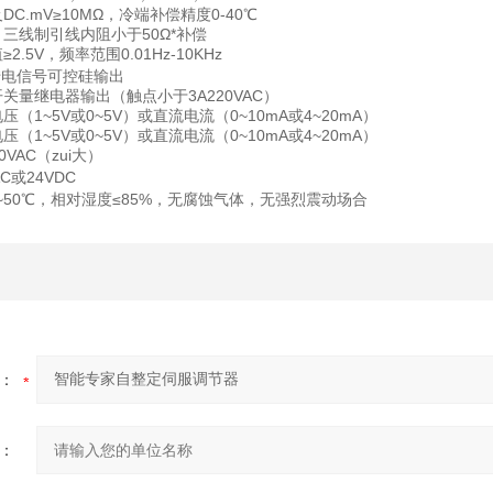
≥10MΩ，冷端补偿精度0-40℃
引线内阻小于50Ω*补偿
频率范围0.01Hz-10KHz
转电信号可控硅输出
器输出（触点小于3A220VAC）
电压（1
~
5V或0
~
5V）或直流电流（0
~
10mA或4
~
20mA）
电压（1
~
5V或0
~
5V）或直流电流（0
~
10mA或4
~
20mA）
0VAC（zui大）
C或24VDC
~
50℃，相对湿度≤85%，无腐蚀气体，无强烈震动场合
：
：