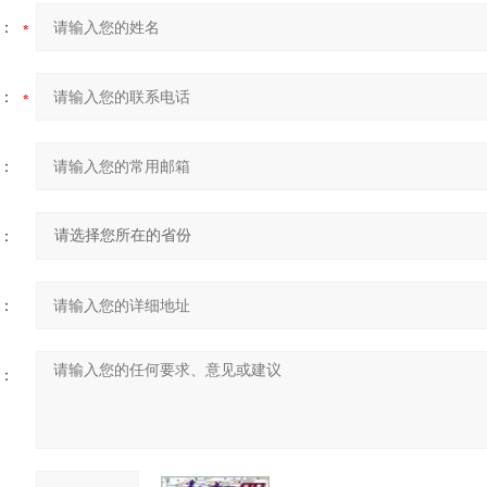
：
：
：
：
：
：