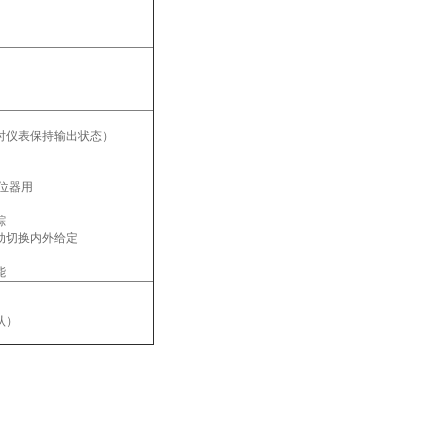
时仪表保持输出状态）
位器用
踪
动切换内外给定
能
认）