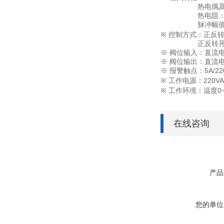
热电偶及DC.mV
热电阻：三线制
脉冲幅值≥2.5V，
※ 控制方式：正反
正反转开关量继电
※ 阀位输入：直流
※ 阀位输出：直流
※ 报警触点：5A/22
※ 工作电源：220VA
※ 工作环境：温度0
在线咨询
产品
您的单位