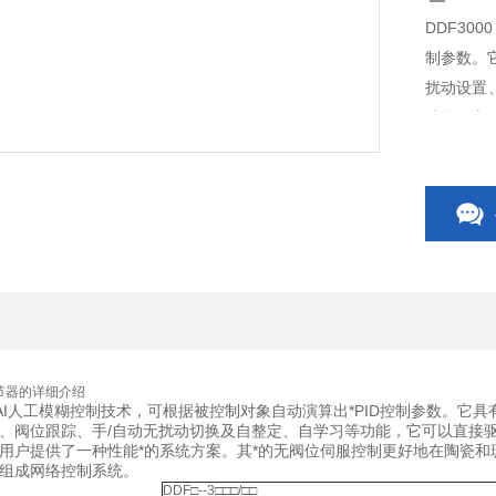
DDF30
制参数。
扰动设置
功能，它
节控制系
节器
的详细介绍
采用AI人工模糊控制技术，可根据被控制对象自动演算出*PID控制参数。
、阀位跟踪、手/自动无扰动切换及自整定、自学习等功能，它可以直接
用户提供了一种性能*的系统方案。其*的无阀位伺服控制更好地在陶瓷和
组成网络控制系统。
DDF□--3□□□/□□