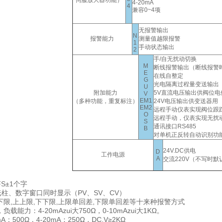
伺服放大器功能）
4-20mA
4
兼容0
~
4项
无报警输出
N
报警能力
测量值越限报警
1
手动状态输出
2
手/自无扰动切换
M
断线报警输出（断线报警
E
在线自整定
G
光电隔离过程量变送输出
U
附加能力
5V直流电压输出供阀位电
V
EM1
（多种功能，重复标注）
24V电压输出供变送器用
EM2
远程手动仪表实现阀位跟
O
远程手动，仪表实现无扰
S
通讯接口RS485
B
对单机正反转自动识别功
24V.DC供电
D
工作电源
A
交流220V（不写时默
FS±1个字
柱、数字窗口同时显示（PV、SV、CV）
下限,上上限,下下限,上限单回差,下限单回差等十来种报警方式
负载能力：4-20mAzui大750Ω，0-10mAzui大1KΩ。
：500Ω，4-20mA；250Ω，DC.V≥2KΩ