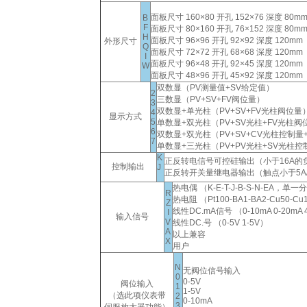
面板尺寸 160×80 开孔 152×76 深度 80
B
F
面板尺寸 80×160 开孔 76×152 深度 80
H
面板尺寸 96×96 开孔 92×92 深度 120mm
外形尺寸
Q
面板尺寸 72×72 开孔 68×68 深度 120mm
I
面板尺寸 96×48 开孔 92×45 深度 120m
W
面板尺寸 48×96 开孔 45×92 深度 120m
双数显（PV测量值+SV给定值）
2
三数显（PV+SV+FV阀位量）
3
双数显+单光柱（PV+SV+FV光柱阀位量
4
显示方式
5
单数显+双光柱（PV+SV光柱+FV光柱阀
6
双数显+双光柱（PV+SV+CV光柱控制量
7
单数显+三光柱（PV+PV光柱+SV光柱控
K
正反转电信号可控硅输出（小于16A的
控制输出
J
正反转开关量继电器输出（触点小于5A/2
热电偶 （K-E-T-J-B-S-N-EA，
R
热电阻 （Pt100-BA1-BA2-Cu5
Z
线性DC.mA信号 （0-10mA 0-20mA 
I
输入信号
V
线性DC.号 （0-5V 1-5V）
A
以上兼容
X
用户
N
无阀位信号输入
0
0-5V
阀位输入
1
1-5V
（选此项仪表带
2
0-10mA
3