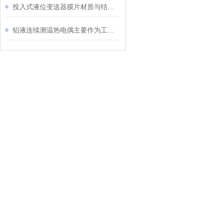
投入式液位变送器膜片材质与结构设计对耐腐蚀性的影响​
铝液连续测温热电偶主要作为工业用测量温度的传感器