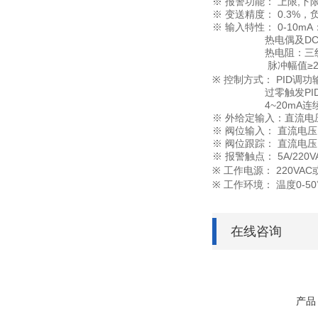
※ 报警功能： 上限,下
※ 变送精度： 0.3%，负载
※ 输入特性： 0-10mA：
热电偶及DC.mV≥
热电阻：三线制引
脉冲幅值≥2.5V，频
※ 控制方式： PID调
过零触发PID输出
4
~
20mA连
※ 外给定输入：直流电
※ 阀位输入： 直流电压
※ 阀位跟踪： 直流电压
※ 报警触点： 5A/220V
※ 工作电源： 220VAC
※ 工作环境： 温度0-
在线咨询
产品